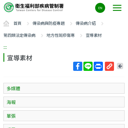
主
EN
要
內
首頁
傳染病與防疫專題
傳染病介紹
容
區
第四類法定傳染病
地方性斑疹傷寒
宣導素材
ALT+C
:::
宣導素材
回
上
取
一
得
頁
短
多媒體
網
址
海報
單張