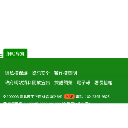
網站導覽
:::
隱私權保護
資訊安全
著作權聲明
政府網站資料開放宣告
雙語詞彙
電子報
署長信箱
100008 臺北市中正區林森南路6號
MAP
電話：02-2395-9825
防疫專線：
1922
或
0800-001922
(全年無休免付費)
聽語障服務免付費傳真：
0800-655955
國外可撥打
+886-800-001922
(自國外撥打回國須自付國際電話費用)
Copyright © 2026 衛生福利部 疾病管制署. All rights reserved.