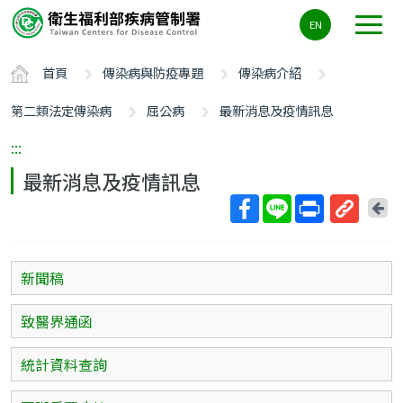
主
EN
要
內
首頁
傳染病與防疫專題
傳染病介紹
容
區
第二類法定傳染病
屈公病
最新消息及疫情訊息
ALT+C
:::
最新消息及疫情訊息
回
上
取
一
得
頁
短
新聞稿
網
址
致醫界通函
統計資料查詢