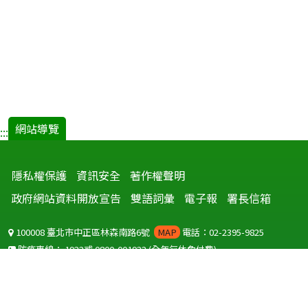
網站導覽
:::
隱私權保護
資訊安全
著作權聲明
政府網站資料開放宣告
雙語詞彙
電子報
署長信箱
100008 臺北市中正區林森南路6號
MAP
電話：02-2395-9825
防疫專線：
1922
或
0800-001922
(全年無休免付費)
聽語障服務免付費傳真：
0800-655955
國外可撥打
+886-800-001922
(自國外撥打回國須自付國際電話費用)
Copyright © 2026 衛生福利部 疾病管制署. All rights reserved.