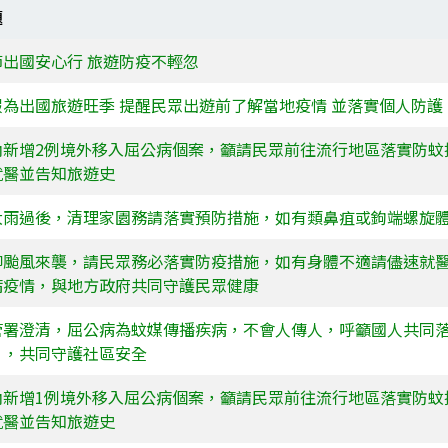
題
節出國安心行 旅遊防疫不輕忽
假為出國旅遊旺季 提醒民眾出遊前了解當地疫情 並落實個人防護
內新增2例境外移入屈公病個案，籲請民眾前往流行地區落實防蚊
就醫並告知旅遊史
大雨過後，清理家園務請落實預防措施，如有類鼻疽或鉤端螺旋
柳颱風來襲，請民眾務必落實防疫措施，如有身體不適請儘速就
病疫情，與地方政府共同守護民眾健康
管署澄清，屈公病為蚊媒傳播疾病，不會人傳人，呼籲國人共同
」，共同守護社區安全
內新增1例境外移入屈公病個案，籲請民眾前往流行地區落實防蚊
就醫並告知旅遊史