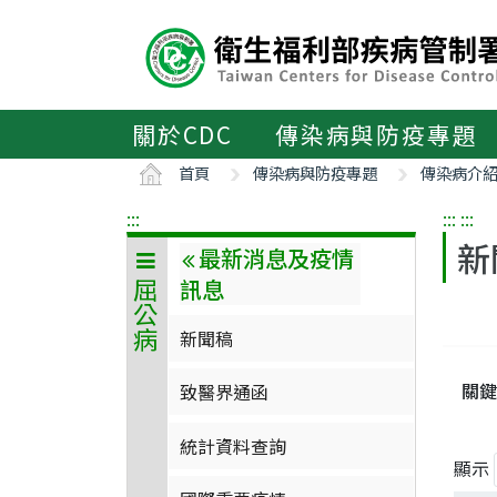
主
要
內
容
區
關於CDC
傳染病與防疫專題
ALT+C
首頁
傳染病與防疫專題
傳染病介
:::
:::
:::
新
最新消息及疫情
訊息
屈公病
新聞稿
關鍵
致醫界通函
統計資料查詢
顯示