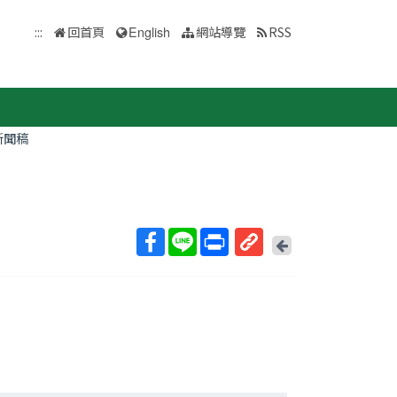
:::
回首頁
English
網站導覽
RSS
新聞稿
回
上
取
一
得
頁
短
網
址