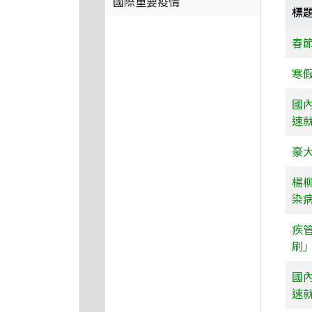
國際重要疫情
標
春
寒
國
速
豪
楊
染
疾
刷
國
速