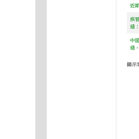
近
疾
級：
中
級
顯示第