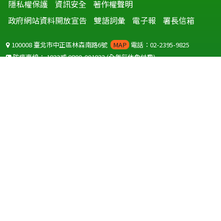
隱私權保護
資訊安全
著作權聲明
政府網站資料開放宣告
雙語詞彙
電子報
署長信箱
100008 臺北市中正區林森南路6號
MAP
電話：02-2395-9825
防疫專線：
1922
或
0800-001922
(全年無休免付費)
聽語障服務免付費傳真：
0800-655955
國外可撥打
+886-800-001922
(自國外撥打回國須自付國際電話費用)
Copyright © 2026 衛生福利部 疾病管制署. All rights reserved.
本網站建議使用 IE10 以上版本瀏覽器及以1920x1080解析度，以獲得最
佳瀏覽體驗。
為提供使用者有文書軟體選擇的權利，本網站提供ODF開放文件格式，
建議您安裝免費開源軟體
(https://www.ndc.gov.tw/cp.aspx?
n=32A75A78342B669D)
或以您慣用的軟體開啟文件。