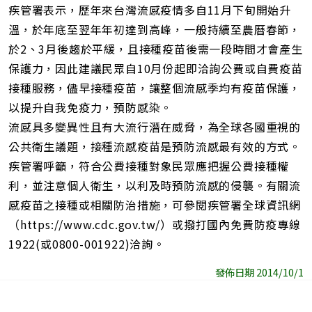
疾管署表示，歷年來台灣流感疫情多自11月下旬開始升
溫，於年底至翌年年初達到高峰，一般持續至農曆春節，
於2、3月後趨於平緩，且接種疫苗後需一段時間才會產生
保護力，因此建議民眾自10月份起即洽詢公費或自費疫苗
接種服務，儘早接種疫苗，讓整個流感季均有疫苗保護，
以提升自我免疫力，預防感染。
流感具多變異性且有大流行潛在威脅，為全球各國重視的
公共衛生議題，接種流感疫苗是預防流感最有效的方式。
疾管署呼籲，符合公費接種對象民眾應把握公費接種權
利，並注意個人衛生，以利及時預防流感的侵襲。有關流
感疫苗之接種或相關防治措施，可參閱疾管署全球資訊網
（https://www.cdc.gov.tw/）或撥打國內免費防疫專線
1922(或0800-001922)洽詢。
發佈日期 2014/10/1