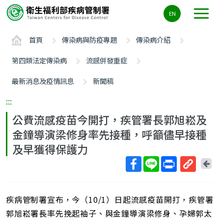
主
EN
要
內
首頁
傳染病與防疫專題
傳染病介紹
容
區
第四類法定傳染病
流感併發重症
ALT+C
最新消息及疫情訊息
新聞稿
:::
公費流感疫苗今開打，疾管署長郭旭崧及
金鐘導演梁修身率先接種，呼籲儘早接種
及早獲得保護力
回
上
取
一
得
頁
疾病管制署宣布，今（10/1）日起流感疫苗開打，疾管署
短
網
郭旭崧署長率先挽起袖子、與金鐘導演梁修身、孕婦郭太