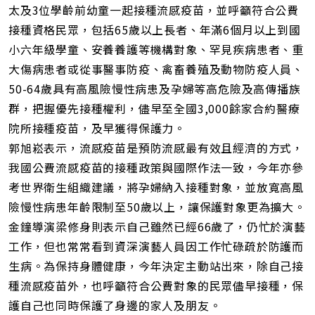
址
太及3位學齡前幼童一起接種流感疫苗，並呼籲符合公費
接種資格民眾，包括65歲以上長者、年滿6個月以上到國
小六年級學童、安養養護等機構對象、罕見疾病患者、重
大傷病患者或從事醫事防疫、禽畜養殖及動物防疫人員、
50-64歲具有高風險慢性病患及孕婦等高危險及高傳播族
群，把握優先接種權利，儘早至全國3,000餘家合約醫療
院所接種疫苗，及早獲得保護力。
郭旭崧表示，流感疫苗是預防流感最有效且經濟的方式，
我國公費流感疫苗的接種政策與國際作法一致，今年亦參
考世界衛生組織建議，將孕婦納入接種對象，並放寬高風
險慢性病患年齡限制至50歲以上，讓保護對象更為擴大。
金鐘導演梁修身則表示自己雖然已經66歲了，仍忙於演藝
工作，但也常常看到資深演藝人員因工作忙碌疏於防護而
生病。為保持身體健康，今年決定主動站出來，除自己接
種流感疫苗外，也呼籲符合公費對象的民眾儘早接種，保
護自己也同時保護了身邊的家人及朋友。