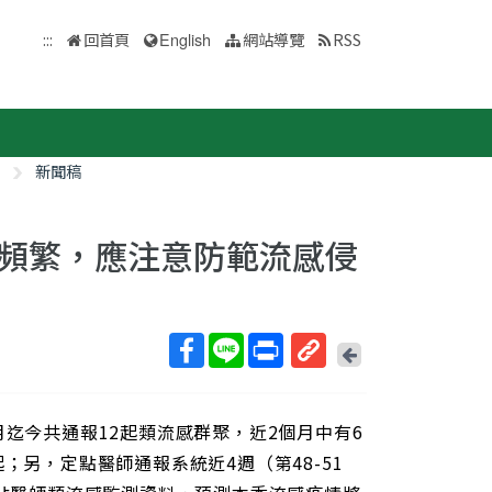
:::
回首頁
English
網站導覽
RSS
新聞稿
頻繁，應注意防範流感侵
回
上
取
一
得
頁
月迄今共通報12起類流感群聚，近2個月中有6
短
網
；另，定點醫師通報系統近4週（第48-51
址