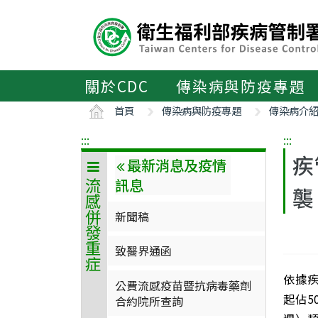
主
要
內
容
區
關於CDC
傳染病與防疫專題
ALT+C
首頁
傳染病與防疫專題
傳染病介
:::
:::
疾
最新消息及疫情
訊息
流感併發重症
襲
新聞稿
致醫界通函
依據疾
公費流感疫苗暨抗病毒藥劑
起佔5
合約院所查詢