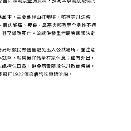
往年定點醫師類流感監測資料，預測本季流感疫情將
為嚴重，主要係經由打噴嚏、咳嗽等飛沫傳
、肌肉酸痛、疲倦、鼻塞與咳嗽等全身性不適
，甚至導致死亡。流感併發重症屬第四類法定
管局呼籲民眾儘量避免出入公共場所，並注意
早就醫，就醫後宜儘量在家休息；如有外出，
生紙掩住口鼻，避免病毒隨飛沫飛散而傳播。
tw或撥打1922傳染病諮詢專線洽詢。