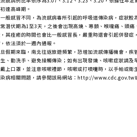
流感病例比率依序為3.07、3.12、3.23、3.20，依據
年初達高峰期。
和一般感冒不同，為流感病毒所引起的呼吸道傳染病，症狀較
通常潛伏期為1至3天，之後會出現高燒、寒顫、喉嚨痛、頭痛
狀，其痊癒的時間也會比一般感冒長，嚴重時還會引起併發症
病，依法須於一週內通報。
元旦假期來臨，南北往返旅遊頻繁，恐增加流感傳播機會，疾
衛生、勤洗手、避免接觸傳染；如有出現發燒、咳嗽症狀請及
得戴上口罩，並注意咳嗽禮節，咳嗽或打噴嚏時，以手帕或衛
染病相關問題，請參閱該局網站：http://www.cdc.gov.