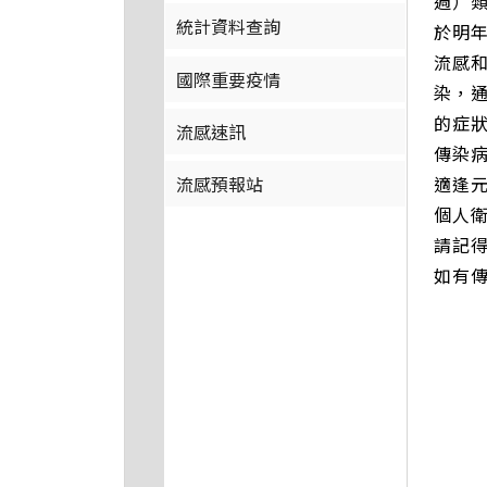
週）類
統計資料查詢
於明
流感
國際重要疫情
染，
的症
流感速訊
傳染
適逢
流感預報站
個人
請記
如有傳