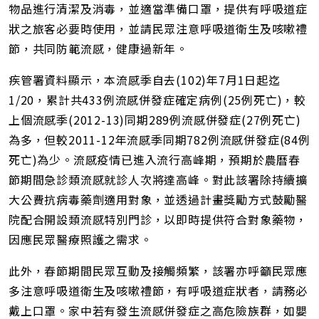
物品進行清潔及消毒，並適當準備口罩，提供有呼吸道症
狀之旅客必要時使用，並請民眾注意呼吸道衛生及咳嗽禮
節，共同防範流感，健康過新年。
疾管署資料顯示，本流感季自去(102)年7月1日起迄
1/20，累計共433例流感併發症確定病例(25例死亡)，較
上個流感季(2012-13)同期289例流感併發症(27例死亡)
為多，但較2011-12年流感季同期782例流感併發症(84例
死亡)為少。流感疫情已進入流行高峰期，預期於農曆春
節期間急診類流感就診人次將達高峰。對此該署除持續擴
大公費抗病毒藥劑適用對象，並透過計畫獎勵方式鼓勵醫
院配合開設類流感特別門診，以即時提供符合對象藥物，
因應民眾醫療照護之需求。
此外，春節期間民眾互動及接觸頻繁，該署亦呼籲民眾應
多注意呼吸道衛生及咳嗽禮節，有呼吸道症狀者，請務必
戴上口罩。家中若有發生流感併發症之高危險族群，如嬰