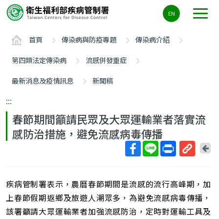
主
EN
要
內
首頁
傳染病與防疫專題
傳染病介紹
容
區
第四類法定傳染病
流感併發重症
ALT+C
最新消息及疫情訊息
新聞稿
:::
春節期間籲請民眾及大眾運輸業者落實流
感防治措施，避免流感病毒傳播
回
上
取
一
得
頁
疾病管制署表示，農曆春節期間是流感的流行高峰期，加
短
網
上春節假期返鄉及旅遊人潮眾多，為避免流感病毒傳播，
址
該署籲請大眾運輸業者加強流感防治，定時對運輸工具及