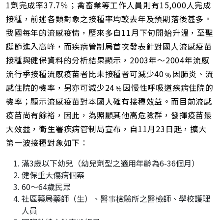
1劑完成率37.7％；禽畜業等工作人員則有15,000人完成
接種，前述各類對象之接種率均較去年及預期落後甚多。
我國每年的流感疫情，歷來多自11月下旬開始升溫，至聖
誕節進入高峰，而疾病管制局首次發表針對國人流感疫苗
接種與健保資料的分析結果顯示，2003年～2004年流感
流行季接種流感疫苗者比未接種者可減少40﹪因肺炎、流
感住院的機率，另亦可減少24﹪因慢性呼吸道疾病住院的
機率；顯示流感疫苗對本國人確有接種效益。而目前流感
疫苗尚有餘裕，因此，為照顧其他高危險群，發揮疫苗最
大效益，衛生署疾病管制局宣布，自11月23日起，擴大
第一波接種對象如下：
滿3歲以下幼兒（幼兒劑型之適用年齡為6-36個月）
健保重大傷病個案
60～64歲民眾
社區藥局藥師（生）、醫事檢驗所之醫檢師、學校護理
人員