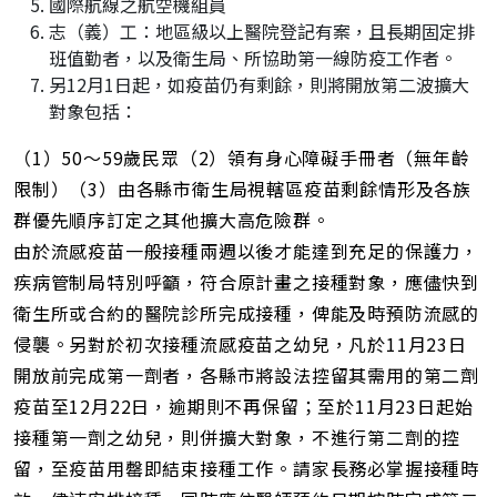
國際航線之航空機組員
志（義）工：地區級以上醫院登記有案，且長期固定排
班值勤者，以及衛生局、所協助第一線防疫工作者。
另12月1日起，如疫苗仍有剩餘，則將開放第二波擴大
對象包括：
（1）50～59歲民眾（2）領有身心障礙手冊者（無年齡
限制）（3）由各縣市衛生局視轄區疫苗剩餘情形及各族
群優先順序訂定之其他擴大高危險群。
由於流感疫苗一般接種兩週以後才能達到充足的保護力，
疾病管制局特別呼籲，符合原計畫之接種對象，應儘快到
衛生所或合約的醫院診所完成接種，俾能及時預防流感的
侵襲。另對於初次接種流感疫苗之幼兒，凡於11月23日
開放前完成第一劑者，各縣市將設法控留其需用的第二劑
疫苗至12月22日，逾期則不再保留；至於11月23日起始
接種第一劑之幼兒，則併擴大對象，不進行第二劑的控
留，至疫苗用罄即結束接種工作。請家長務必掌握接種時