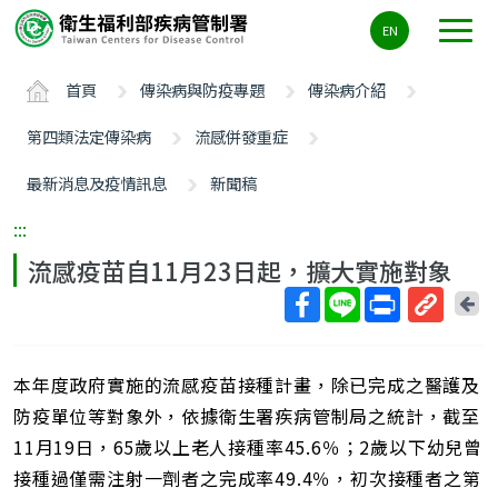
主
EN
要
內
首頁
傳染病與防疫專題
傳染病介紹
容
區
第四類法定傳染病
流感併發重症
ALT+C
最新消息及疫情訊息
新聞稿
:::
流感疫苗自11月23日起，擴大實施對象
回
上
取
一
得
頁
本年度政府實施的流感疫苗接種計畫，除已完成之醫護及
短
網
防疫單位等對象外，依據衛生署疾病管制局之統計，截至
址
11月19日，65歲以上老人接種率45.6％；2歲以下幼兒曾
接種過僅需注射一劑者之完成率49.4％，初次接種者之第