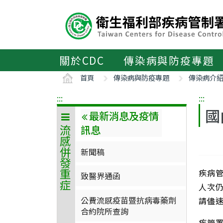
主
要
內
容
區
關於CDC
傳染病與防疫專題
ALT+C
首頁
傳染病與防疫專題
傳染病介
:::
:::
國
最新消息及疫情
訊息
流感併發重症
新聞稿
疾病
致醫界通函
人次
公費流感疫苗暨抗病毒藥劑
請儘
合約院所查詢
疾管署