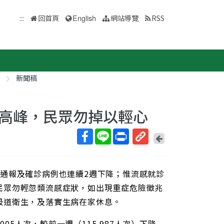
:::
回首頁
English
網站導覽
RSS
新聞稿
高峰，民眾勿掉以輕心
回
上
取
一
得
頁
通報及確診病例也連續2週下降；惟流感就診
短
網
民眾勿輕忽類流感症狀，如出現重症危險徵兆
址
呼吸道衛生，及落實生病在家休息。
005人次，較前一週（115,987人次）下降