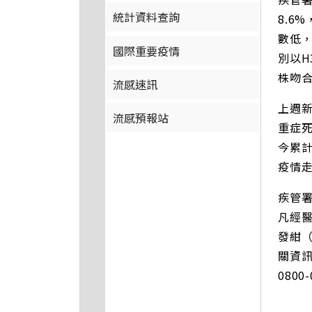
統計資料查詢
8.6
數低，
國際重要疫情
別以H
株
流感速訊
上週新
流感預報站
重症死
今累計
疫情
疾管
凡經
發紺
關資訊
0800