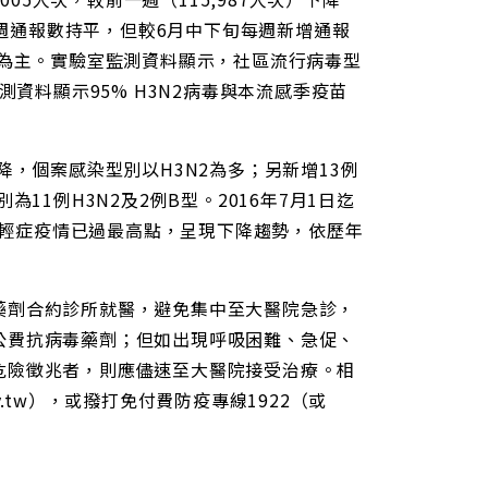
3週通報數持平，但較6月中下旬每週新增通報
）為主。實驗室監測資料顯示，社區流行病毒型
測資料顯示95% H3N2病毒與本流感季疫苗
降，個案感染型別以H3N2為多；另新增13例
11例H3N2及2例B型。2016年7月1日迄
流感輕症疫情已過最高點，呈現下降趨勢，依歷年
。
藥劑合約診所就醫，避免集中至大醫院急診，
公費抗病毒藥劑；但如出現呼吸困難、急促、
危險徵兆者，則應儘速至大醫院接受治療。相
ov.tw），或撥打免付費防疫專線1922（或