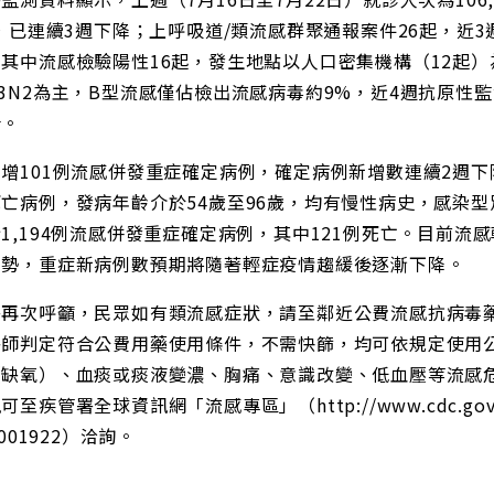
%，已連續3週下降；上呼吸道/類流感群聚通報案件26起，近
其中流感檢驗陽性16起，發生地點以人口密集機構（12起
3N2為主，B型流感僅佔檢出流感病毒約9%，近4週抗原性監
吻合。
增101例流感併發重症確定病例，確定病例新增數連續2週下
亡病例，發病年齡介於54歲至96歲，均有慢性病史，感染型別為
1,194例流感併發重症確定病例，其中121例死亡。目前
走勢，重症新病例數預期將隨著輕症疫情趨緩後逐漸下降
署再次呼籲，民眾如有類流感症狀，請至鄰近公費流感抗病毒
醫師判定符合公費用藥使用條件，不需快篩，均可依規定使用
（缺氧）、血痰或痰液變濃、胸痛、意識改變、低血壓等流感
可至疾管署全球資訊網「流感專區」（http://www.cdc.g
-001922）洽詢。