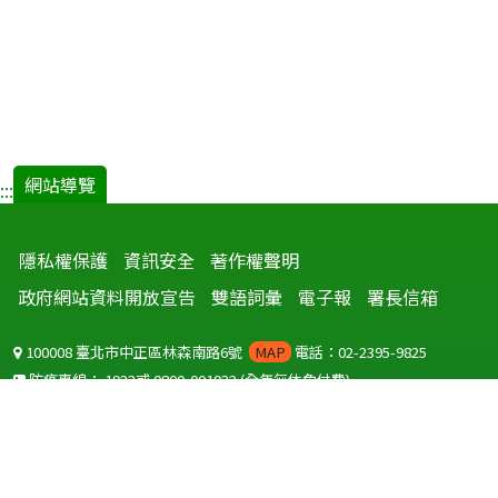
網站導覽
:::
隱私權保護
資訊安全
著作權聲明
政府網站資料開放宣告
雙語詞彙
電子報
署長信箱
100008 臺北市中正區林森南路6號
MAP
電話：02-2395-9825
防疫專線：
1922
或
0800-001922
(全年無休免付費)
聽語障服務免付費傳真：
0800-655955
國外可撥打
+886-800-001922
(自國外撥打回國須自付國際電話費用)
Copyright © 2026 衛生福利部 疾病管制署. All rights reserved.