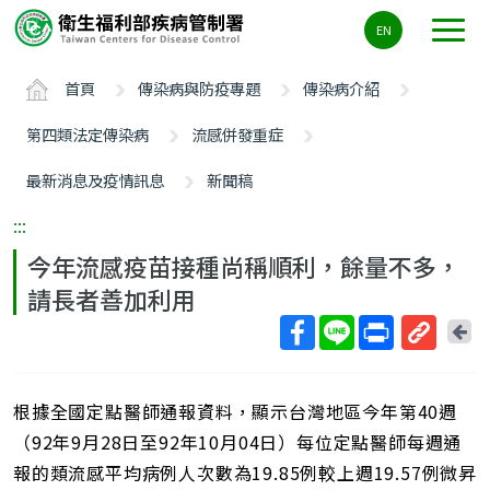
主
EN
要
內
首頁
傳染病與防疫專題
傳染病介紹
容
區
第四類法定傳染病
流感併發重症
ALT+C
最新消息及疫情訊息
新聞稿
:::
今年流感疫苗接種尚稱順利，餘量不多，
請長者善加利用
回
上
取
一
得
頁
根據全國定點醫師通報資料，顯示台灣地區今年第40週
短
網
（92年9月28日至92年10月04日）每位定點醫師每週通
址
報的類流感平均病例人次數為19.85例較上週19.57例微昇