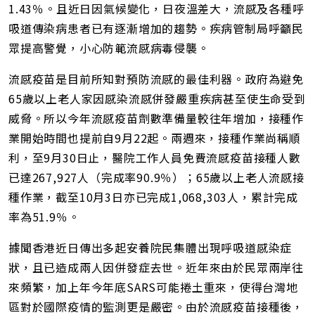
1.43％。且近日因氣候變化，日夜溫差大，流感及各種呼
吸道傳染病患者已有逐漸增加的趨勢。疾病管制局呼籲民
眾提高警覺，小心防範流感病毒侵襲。
流感疫苗是目前所知對預防流感的最佳利器。政府為避免
65歲以上老人家因感染流感併發嚴重疾病甚至使生命受到
威脅。所以今年流感疫苗劑數準備量較往年增加，接種作
業開始時間也提前自9月22起。兩週來，接種作業尚稱順
利，至9月30日止，醫院工作人員免費流感疫苗接種人數
已達267,927人（完成率90.9％）；65歲以上老人流感接
種作業，截至10月3日亦已完成1,068,303人，累計完成
率為51.9％。
據聞香港近日傳出多起安養院民集體出現呼吸道感染症
狀，且已造成兩人因併發症去世。近年來由於民眾兩岸往
來頻繁，加上年今年底SARS可能捲土重來，使得台灣地
區對於國際疫情的監測更是嚴密。由於流感疫苗接種後，