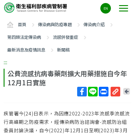
主
EN
要
內
首頁
傳染病與防疫專題
傳染病介紹
容
區
第四類法定傳染病
流感併發重症
ALT+C
最新消息及疫情訊息
新聞稿
:::
公費流感抗病毒藥劑擴大用藥措施自今年
12月1日實施
回
上
取
一
得
頁
疾管署今(24)日表示，為因應2022-2023年流感季流感流
短
網
行高峰期之防疫需求，經傳染病防治諮詢會-流感防治組
址
委員討論決議，自今(2022)年12月1日至明(2023)年3月