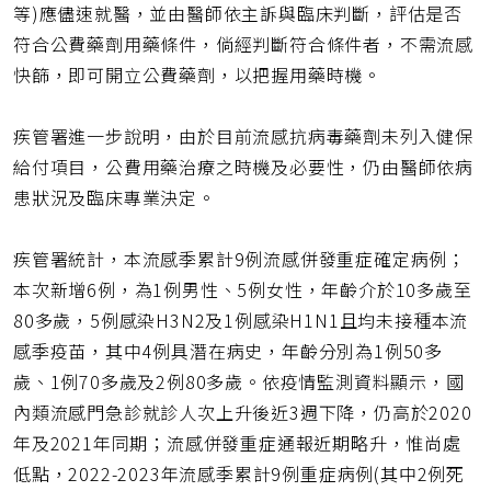
等)應儘速就醫，並由醫師依主訴與臨床判斷，評估是否
符合公費藥劑用藥條件，倘經判斷符合條件者，不需流感
快篩，即可開立公費藥劑，以把握用藥時機。
疾管署進一步說明，由於目前流感抗病毒藥劑未列入健保
給付項目，公費用藥治療之時機及必要性，仍由醫師依病
患狀況及臨床專業決定。
疾管署統計，本流感季累計9例流感併發重症確定病例；
本次新增6例，為1例男性、5例女性，年齡介於10多歲至
80多歲，5例感染H3N2及1例感染H1N1且均未接種本流
感季疫苗，其中4例具潛在病史，年齡分別為1例50多
歲、1例70多歲及2例80多歲。依疫情監測資料顯示，國
內類流感門急診就診人次上升後近3週下降，仍高於2020
年及2021年同期；流感併發重症通報近期略升，惟尚處
低點，2022-2023年流感季累計9例重症病例(其中2例死