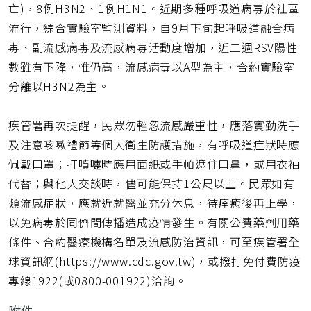
亡)，8例H3N2、1例H1N1。近期多種呼吸道病毒於社區
流行，綜合實驗室監測資料，自9月下旬起呼吸道融合病
毒、副流感病毒及流感病毒活動度增加，近二週RSV陽性
數雖有下降，惟仍高，流感病毒以A型為主，合約實驗室
分離以H3N2為主。
疾管署再次提醒，民眾勿輕忽流感嚴重性，應落實勤洗手
及注意咳嗽禮節等個人衛生防護措施，有呼吸道症狀時應
佩戴口罩；打噴嚏時應用面紙或手帕遮住口鼻，或用衣袖
代替；與他人交談時，儘可能保持1公尺以上。民眾如有
類流感症狀，應就近就醫並充分休息，待痊癒後再上學，
以免病毒於同儕間傳播造成疫情發生。有關公費藥劑用藥
條件、合約醫療機構名單及流感防治資訊，可至疾管署全
球資訊網(https://www.cdc.gov.tw)，或撥打免付費防疫
專線1922(或0800-001922)洽詢。
附件