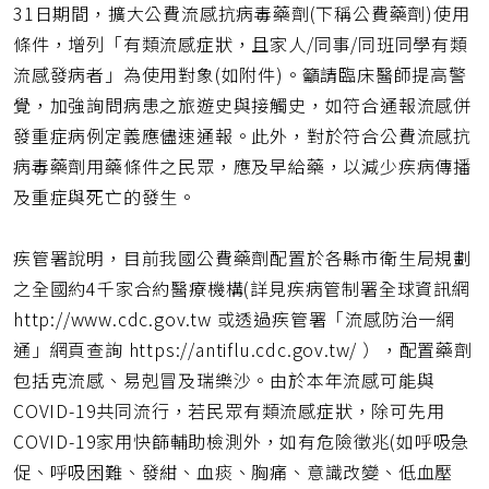
31日期間，擴大公費流感抗病毒藥劑(下稱公費藥劑)使用
條件，增列「有類流感症狀，且家人/同事/同班同學有類
流感發病者」為使用對象(如附件)。籲請臨床醫師提高警
覺，加強詢問病患之旅遊史與接觸史，如符合通報流感併
發重症病例定義應儘速通報。此外，對於符合公費流感抗
病毒藥劑用藥條件之民眾，應及早給藥，以減少疾病傳播
及重症與死亡的發生。
疾管署說明，目前我國公費藥劑配置於各縣市衛生局規劃
之全國約4千家合約醫療機構(詳見疾病管制署全球資訊網
http://www.cdc.gov.tw 或透過疾管署「流感防治一網
通」網頁查詢 https://antiflu.cdc.gov.tw/ ），配置藥劑
包括克流感、易剋冒及瑞樂沙。由於本年流感可能與
COVID-19共同流行，若民眾有類流感症狀，除可先用
COVID-19家用快篩輔助檢測外，如有危險徵兆(如呼吸急
促、呼吸困難、發紺、血痰、胸痛、意識改變、低血壓