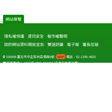
網站導覽
:::
隱私權保護
資訊安全
著作權聲明
政府網站資料開放宣告
雙語詞彙
電子報
署長信箱
100008 臺北市中正區林森南路6號
MAP
電話：02-2395-9825
防疫專線：
1922
或
0800-001922
(全年無休免付費)
聽語障服務免付費傳真：
0800-655955
國外可撥打
+886-800-001922
(自國外撥打回國須自付國際電話費用)
Copyright © 2026 衛生福利部 疾病管制署. All rights reserved.