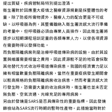
提出質疑，疾病管制局特別提出澄清。
衛生署對於因應重大疫情之醫療資源規劃是採整體性的考
量，除了防疫所需物資外，醫療人力的配合更是不可或
缺。以呼吸器為例，其整備雖納入衛生署流感大流行準備
的考量中，但呼吸器必須由專業人員操作，因此衛生署將
逐步以短期課程培訓足量的各類專業人力，以使各項資源
在需要時得以發揮功能。
而負壓隔離病房則是治療呼吸道傳染病的設施，由於其設
置與維護需要相當之費用，因此資源較不足的地區會採取
其他替代方式收治呼吸道傳染病患。我國的經濟實力足以
擁有相當數量負壓隔離病房，當然在重要疫病發生期間會
以較高規格的負壓隔離病房收治病患。然而考量流感大流
行發生時，恐需要大量的收治病床時，衛生署也並未否定
無負壓、空氣流通、光線充足的專用病房。
另由於發燒是SARS是否具傳染性的重要指標，因此發燒
篩檢站為SARS流行時期的暫時性產物，此措施當時對於