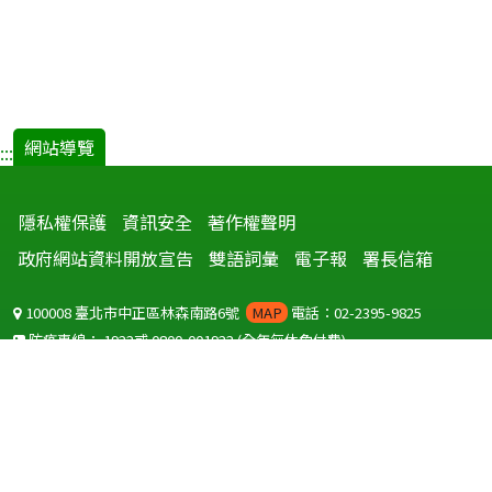
網站導覽
:::
隱私權保護
資訊安全
著作權聲明
政府網站資料開放宣告
雙語詞彙
電子報
署長信箱
100008 臺北市中正區林森南路6號
MAP
電話：02-2395-9825
防疫專線：
1922
或
0800-001922
(全年無休免付費)
聽語障服務免付費傳真：
0800-655955
國外可撥打
+886-800-001922
(自國外撥打回國須自付國際電話費用)
Copyright © 2026 衛生福利部 疾病管制署. All rights reserved.