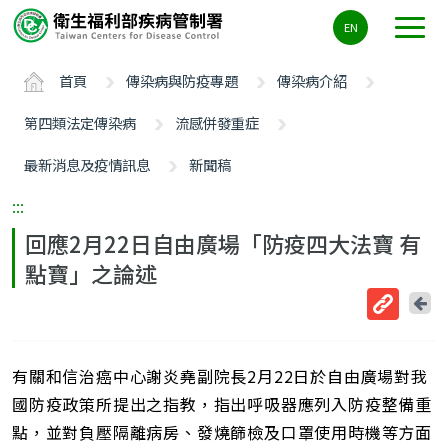
主
EN
要
內
首頁
傳染病與防疫專題
傳染病介紹
容
區
第四類法定傳染病
流感併發重症
ALT+C
最新消息及疫情訊息
新聞稿
:::
回應2月22日自由廣場「防疫四大法寶 有
點寶」之論述
回
上
取
一
得
頁
有關和信治癌中心謝炎堯副院長2月22日於自由廣場對我
短
網
國防疫政策所提出之指教，指出呼吸器應列入防疫整備重
址
點，並對負壓隔離病房、發燒篩檢及口罩使用時機等方面