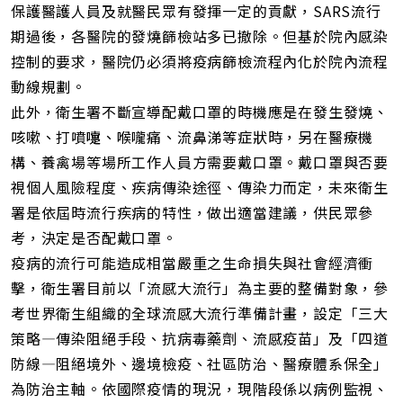
保護醫護人員及就醫民眾有發揮一定的貢獻，SARS流行
期過後，各醫院的發燒篩檢站多已撤除。但基於院內感染
控制的要求，醫院仍必須將疫病篩檢流程內化於院內流程
動線規劃。
此外，衛生署不斷宣導配戴口罩的時機應是在發生發燒、
咳嗽、打噴嚏、喉嚨痛、流鼻涕等症狀時，另在醫療機
構、養禽場等場所工作人員方需要戴口罩。戴口罩與否要
視個人風險程度、疾病傳染途徑、傳染力而定，未來衛生
署是依屆時流行疾病的特性，做出適當建議，供民眾參
考，決定是否配戴口罩。
疫病的流行可能造成相當嚴重之生命損失與社會經濟衝
擊，衛生署目前以「流感大流行」為主要的整備對象，參
考世界衛生組織的全球流感大流行準備計畫，設定「三大
策略—傳染阻絕手段、抗病毒藥劑、流感疫苗」及「四道
防線—阻絕境外、邊境檢疫、社區防治、醫療體系保全」
為防治主軸。依國際疫情的現況，現階段係以病例監視、