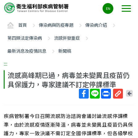
主
EN
要
內
首頁
傳染病與防疫專題
傳染病介紹
容
區
第四類法定傳染病
流感併發重症
ALT+C
最新消息及疫情訊息
新聞稿
:::
流感高峰期已過，病毒並未變異且疫苗仍
具保護力，專家建議不訂定停課標準
回
上
取
一
得
頁
疾病管制署今日召開流感防治諮詢會議討論流感停課標
短
網
準，由於流感疫情逐漸降溫，病毒並未變異且疫苗仍具保
址
護力，專家一致決議不需訂定全國停課標準，但各級學校