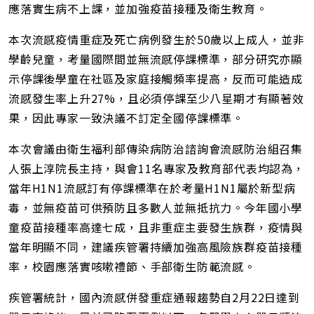
應落實生病不上課，並加強疫苗接種及衛生教育。
本次流感疫情重症及死亡病例發生於50歲以上成人，並非
學齡兒童，考量國際間並無流感停課標準，部分研究亦顯
示停課後學童在社區及家庭接觸頻率提高，反而可能造成
流感發生率上升27%，且必須停課至少八星期才有顯著效
果，因此專家一致決議不訂定全國停課標準。
本次會議由衛生福利部傳染病防治諮詢會流感防治組召集
人張上淳院長主持，與會11名專家及教育部代表均認為，
當年H1N1流感訂有停課標準在於考量H1N1屬於新型病
毒，並無疫苗可供預防且多數人並無抵抗力。今年國小學
童疫苗接種率高達七成，且非重症主要發生族群，疫情與
當年明顯不同，建議疾管署持續加強高風險族群疫苗接種
率，校園應落實咳嗽禮節、手部衛生防範流感。
疾管署統計，國內流感併發重症通報趨勢自2月22日達到