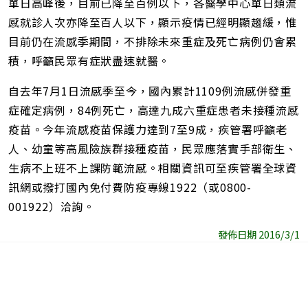
單日高峰後，目前已降至百例以下，各醫學中心單日類流
感就診人次亦降至百人以下，顯示疫情已經明顯趨緩，惟
目前仍在流感季期間，不排除未來重症及死亡病例仍會累
積，呼籲民眾有症狀盡速就醫。
自去年7月1日流感季至今，國內累計1109例流感併發重
症確定病例，84例死亡，高達九成六重症患者未接種流感
疫苗。今年流感疫苗保護力達到7至9成，疾管署呼籲老
人、幼童等高風險族群接種疫苗，民眾應落實手部衛生、
生病不上班不上課防範流感。相關資訊可至疾管署全球資
訊網或撥打國內免付費防疫專線1922（或0800-
001922）洽詢。
發佈日期 2016/3/1