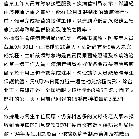
畜業工作人員等對象接種服務。疾病管制局表示，希望經
由該接種計畫之實施，能在12月即將到來的流感流行季
前，儘早完成疫苗的接種工作，以達到降低高危險群因罹
患流感導致嚴重併發症及住院之機率。
依據衛生署疾病管制局的統計，各縣市醫護、防疫等人員
截至9月30日，已接種約20萬人，估計尚有近9萬人未完
成接種，由於該類對象均是負責民眾醫療照護及疾病防治
的第一線工作人員，疾病管制局亦催促各縣市醫療院所應
儘早於十月上旬全數完成注射，俾使該等人員能及時產生
保護抗體。另9月26日開打近一週之幼兒接種情形，除台
北市、高雄市外，全國通報之接種量約3萬6千名；而老人
開打的第一天，目前已回報的15縣市接種量約5萬5千
人。
依據地方衛生單位反應，仍有相當多的父母或老人家未接
收到應接種的訊息或誤認施打疫苗沒有效。疾病管制局呼
籲，94年度使用之疫苗，依據疾病管制局監測及檢驗結