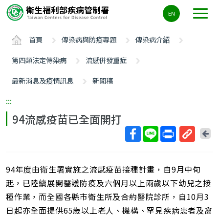
主
EN
要
內
首頁
傳染病與防疫專題
傳染病介紹
容
區
第四類法定傳染病
流感併發重症
ALT+C
最新消息及疫情訊息
新聞稿
:::
94流感疫苗已全面開打
回
上
取
一
得
頁
94年度由衛生署實施之流感疫苗接種計畫，自9月中旬
短
網
起，已陸續展開醫護防疫及六個月以上兩歲以下幼兒之接
址
種作業，而全國各縣市衛生所及合約醫院診所，自10月3
日起亦全面提供65歲以上老人、機構、罕見疾病患者及禽