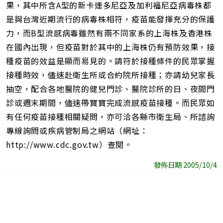
果，其中所含A型的新卡連多尼亞及加利福尼亞病毒株都
是與台灣近期流行的病毒株相符，疫苗能發揮充分的保護
力，而B型流感病毒雖然有兩不同家系的上海株及香港株
在國內出現，但疫苗對於其中的上海株仍有預防效果，接
種疫苗的效益是顯而易見的。請符於接種條件的民眾掌握
接種時效，儘速赴衛生所或合約院所接種；亦請幼兒家長
抽空，配合各地醫院的健兒門診、醫院診所的日、夜間門
診或週末期間，儘速帶寶寶完成流感疫苗接種。而民眾如
有任何疫苗接種相關疑問，亦可洽各縣市衛生局、所諮詢
專線詢問或疾病管制局之網站（網址：
http://www.cdc.gov.tw）查閱。
發佈日期 2005/10/4