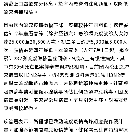
請戴上口罩並充分休息，於室內聚會時注意通風，以降低
流感傳播風險。
目前國內流感疫情微幅下降，疫情較往年同期低；疾管署
估計今年農曆春節（除夕至初六）急診類流感就診人次約
達25,000至26,500人次，初二單日約達5,300至5,800人
次，預估為近四年最低。本流感季（去年7月1日起）迄今
累計282例流感併發重症個案，9成以上有慢性病史，其
中有39例死亡個案經審查與流感相關，目前國內檢出之流
感病毒以H3N2為主，近4週監測資料顯示91% H3N2病
毒與本流感季疫苗株吻合，未發現抗藥性病毒株。社區呼
吸道病毒監測並顯示腺病毒所佔比例超過流感病毒，因腺
病毒為引起一般感冒常見病毒，罕見引起重症，對民眾健
康威脅較輕微。
疾管署表示，衛福部已啟動流感疫情高峰期應變作戰計
畫，加強春節期間流感疫情整備。健保署已建置特約醫療