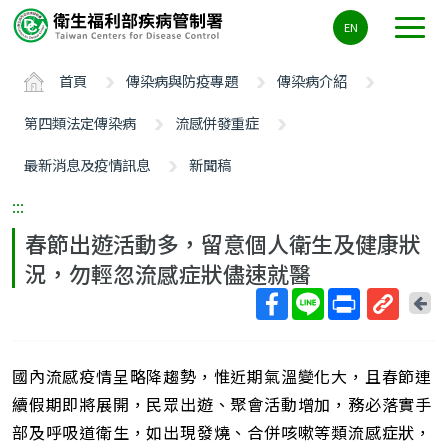
主
EN
要
內
首頁
傳染病與防疫專題
傳染病介紹
容
區
第四類法定傳染病
流感併發重症
ALT+C
最新消息及疫情訊息
新聞稿
:::
春節出遊活動多，留意個人衛生及健康狀
況，勿輕忽流感症狀儘速就醫
回
上
取
一
得
頁
國內流感疫情呈略降趨勢，惟近期氣溫變化大，且春節連
短
網
續假期即將展開，民眾出遊、聚會活動增加，務必落實手
址
部及呼吸道衛生，如出現發燒、合併咳嗽等類流感症狀，