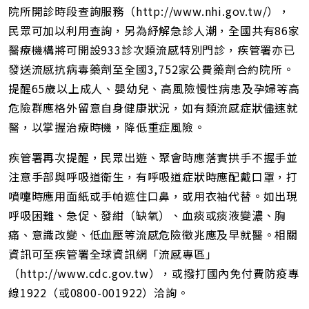
院所開診時段查詢服務（http://www.nhi.gov.tw/），
民眾可加以利用查詢，另為紓解急診人潮，全國共有86家
醫療機構將可開設933診次類流感特別門診，疾管署亦已
發送流感抗病毒藥劑至全國3,752家公費藥劑合約院所。
提醒65歲以上成人、嬰幼兒、高風險慢性病患及孕婦等高
危險群應格外留意自身健康狀況，如有類流感症狀儘速就
醫，以掌握治療時機，降低重症風險。
疾管署再次提醒，民眾出遊、聚會時應落實拱手不握手並
注意手部與呼吸道衛生，有呼吸道症狀時應配戴口罩，打
噴嚏時應用面紙或手帕遮住口鼻，或用衣袖代替。如出現
呼吸困難、急促、發紺（缺氧）、血痰或痰液變濃、胸
痛、意識改變、低血壓等流感危險徵兆應及早就醫。相關
資訊可至疾管署全球資訊網「流感專區」
（http://www.cdc.gov.tw），或撥打國內免付費防疫專
線1922（或0800-001922）洽詢。