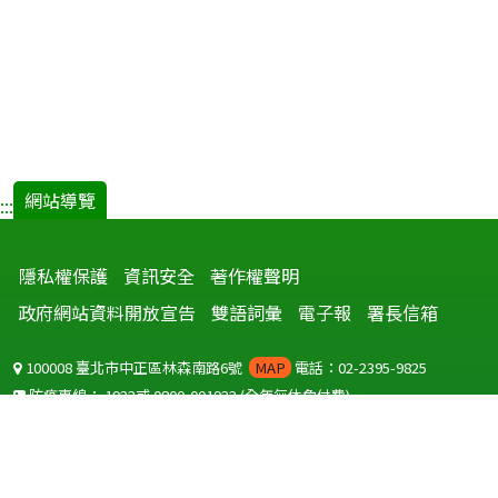
網站導覽
:::
隱私權保護
資訊安全
著作權聲明
政府網站資料開放宣告
雙語詞彙
電子報
署長信箱
100008 臺北市中正區林森南路6號
MAP
電話：02-2395-9825
防疫專線：
1922
或
0800-001922
(全年無休免付費)
聽語障服務免付費傳真：
0800-655955
國外可撥打
+886-800-001922
(自國外撥打回國須自付國際電話費用)
Copyright © 2026 衛生福利部 疾病管制署. All rights reserved.