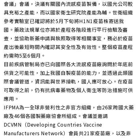
會議」會議，決議有關國內流感疫苗製備，以國光公司較
具充裕之產能，而以國家衛生研究院產能為輔。世衛組織
參考實驗室已確認將於5月下旬將H1N1疫苗株寄送我
國。藥政法規單位亦將於產程各階段進行平行檢驗及審
查，並協助新藥申請與執照取得等相關事宜，務必於疫苗
產出後最短時間內確認其安全性及有效性。整個疫苗產程
約需時5至6個月。
目前疾病管制局亦已向國際各大流感疫苗廠詢問於年底前
供貨之可能性，加上我國自製疫苗的能力，並透過此類國
際會議管道，資訊能與世界接軌，國人應可放心。在疫苗
可取得之前，仍有抗病毒藥物及個人衛生等防治措施可供
應用。
IFPMA為一全球非營利性之非官方組織，由26家跨國大藥
廠及46個各國製藥廠協會所組成。會議並邀請
DCVMN（Developing Countries Vaccine
Manufacturers Network）會員共21家疫苗廠，以及非