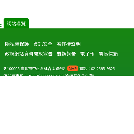
網站導覽
:::
隱私權保護
資訊安全
著作權聲明
政府網站資料開放宣告
雙語詞彙
電子報
署長信箱
100008 臺北市中正區林森南路6號
MAP
電話：02-2395-9825
防疫專線：
1922
或
0800-001922
(全年無休免付費)
聽語障服務免付費傳真：
0800-655955
國外可撥打
+886-800-001922
(自國外撥打回國須自付國際電話費用)
Copyright © 2026 衛生福利部 疾病管制署. All rights reserved.