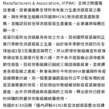
Manufacturers & Association, IFPMA）主辦之跨國電
話會議。該會議邀集全球所有有能力生產流感疫苗之藥
廠，與世界衛生組織共同磋商H1N1新流感疫苗產製策
略，並確認目前全球流感疫苗生產量能。此會議將每週召
開一次。
疫苗仍是防治流感最為有效之方法，目前國際疫苗廠刻正
進行季節性流感疫苗之生產，由於每年季節性流感仍在全
球造成3至5百萬重症與死亡，所以即使世衛組織宣布疫情
等級從第五級提升至第六級，亦不表示疫苗廠必須停產季
節性疫苗。目前世衛組織已組成三個諮詢委員會，並將調
查各疫苗廠之產能，幹事長將在今年的WHA會議與所有疫
苗廠開會討論。另一個重要議題是如何公平分配有限的疫
苗至最需要的地區，目前將由世衛組織協助各疫苗廠增加
產能，此外亦將透過與各國政府之協商，釋出部份已經簽
約採購的劑量供世衛組織統籌使用。
我國於4/30召開「國內研製H1N1新型流感疫苗整合協調