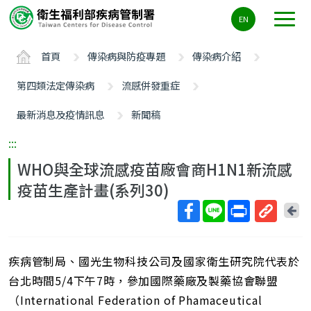
主
EN
要
內
首頁
傳染病與防疫專題
傳染病介紹
容
區
第四類法定傳染病
流感併發重症
ALT+C
最新消息及疫情訊息
新聞稿
:::
WHO與全球流感疫苗廠會商H1N1新流感
疫苗生產計畫(系列30)
回
上
取
一
得
頁
疾病管制局、國光生物科技公司及國家衛生研究院代表於
短
網
台北時間5/4下午7時，參加國際藥廠及製藥協會聯盟
址
（International Federation of Phamaceutical