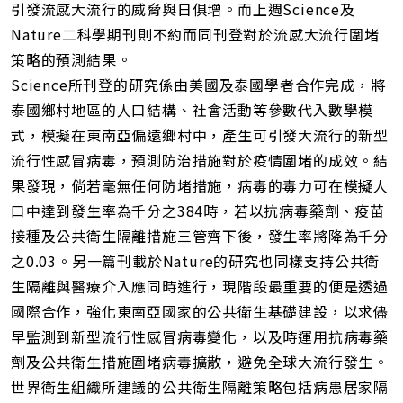
引發流感大流行的威脅與日俱增。而上週Science及
Nature二科學期刊則不約而同刊登對於流感大流行圍堵
策略的預測結果。
Science所刊登的研究係由美國及泰國學者合作完成，將
泰國鄉村地區的人口結構、社會活動等參數代入數學模
式，模擬在東南亞偏遠鄉村中，產生可引發大流行的新型
流行性感冒病毒，預測防治措施對於疫情圍堵的成效。結
果發現，倘若毫無任何防堵措施，病毒的毒力可在模擬人
口中達到發生率為千分之384時，若以抗病毒藥劑、疫苗
接種及公共衛生隔離措施三管齊下後，發生率將降為千分
之0.03。另一篇刊載於Nature的研究也同樣支持公共衛
生隔離與醫療介入應同時進行，現階段最重要的便是透過
國際合作，強化東南亞國家的公共衛生基礎建設，以求儘
早監測到新型流行性感冒病毒變化，以及時運用抗病毒藥
劑及公共衛生措施圍堵病毒擴散，避免全球大流行發生。
世界衛生組織所建議的公共衛生隔離策略包括病患居家隔