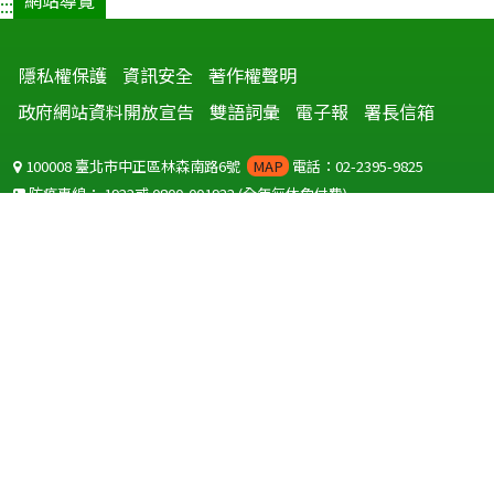
網站導覽
:::
隱私權保護
資訊安全
著作權聲明
政府網站資料開放宣告
雙語詞彙
電子報
署長信箱
100008 臺北市中正區林森南路6號
MAP
電話：02-2395-9825
防疫專線：
1922
或
0800-001922
(全年無休免付費)
聽語障服務免付費傳真：
0800-655955
國外可撥打
+886-800-001922
(自國外撥打回國須自付國際電話費用)
Copyright © 2026 衛生福利部 疾病管制署. All rights reserved.
本網站建議使用 IE10 以上版本瀏覽器及以1920x1080解析度，以獲得最
佳瀏覽體驗。
為提供使用者有文書軟體選擇的權利，本網站提供ODF開放文件格式，