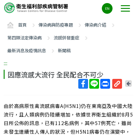
主
EN
要
內
首頁
傳染病與防疫專題
傳染病介紹
容
區
第四類法定傳染病
流感併發重症
ALT+C
最新消息及疫情訊息
新聞稿
:::
因應流感大流行 全民配合不可少
回
上
取
一
得
頁
由於高病原性禽流感病毒A(H5N1)仍在東南亞及中國大陸
短
網
流行，且人類病例仍陸續增加，依據世界衛生組織於8月5
址
日所公佈的訊息，已有112名病例，其中57例死亡，雖尚
未發生連續性人傳人的狀況，但H5N1病毒仍在演變中，