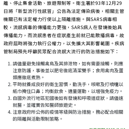
離、停止集會活動、旅遊限制等。衛生署於93年12月29
日將「新型流行性感冒」公告為法定傳染病後，相關主管
機關已有法定權力行使以上隔離措施。與SARS病毒相
較，流感病毒的傳播能力更強，SARS病人在發燒後始具
傳播能力，而流感患者在症狀產生前就已能散播病毒，故
政府屆時將強力執行公權力，以免擴大其影響範圍。疾病
管制局預先呼籲民眾配合流感大流行的防治措施如下：
請儘量避免接觸禽鳥及其排泄物，如有需要接觸，則應
注意防護，事後並以肥皂徹底清潔雙手；食用禽肉及蛋
類應徹底煮熟。
平時就養成良好的衛生習慣，勤洗手，咳嗽及打噴嚏以
紙巾掩住口鼻；均衡飲食、適量運動，以增強免疫力。
自國外流行地區犯國後如有發燒和呼吸道症狀，請儘速
就醫，並確實告知醫師旅遊史。
注意政府所公佈的疫情等級與防治措施，務必配合相關
的隔離與活動限制策略。