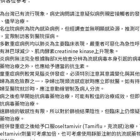
謹供各位參考：
為台灣已有流行現象，病史詢問請注意疑似病例親密接觸者的發
、儘早治療。
名住院病例為院內感染病例，但經調查並無明顯感染源，推測可
，宜限制訪客到醫院探病。
多數重症病例均以肺炎為主要臨床表現，嚴重者可惡化為急性呼
有淋巴球減少、肌肉酵素creatinine kinase上升現象。
炎病例無法完全根據胸部X光檢查分辨為流感病毒本身引起的病
藥物治療之外，也應給予適當的抗生素。
童重症病例較常見腦炎併發症，必須特別注意其意識變化與其他
婦為高危險群之一，孕婦出現類流感症狀時應立即就醫。如有持
婦至醫院就診時，應注意動線管制及病人分流。
病之後愈早開始抗病毒藥物治療，可能有較佳的治療成效，但即
抗病毒藥物治療。
速篩檢的敏感性有限，所以對於篩檢結果陰性，但臨床上仍懷疑
藥物治療。
經併發重症之後給予口服oseltamivir (Tamiflu，克流感
seltamivir劑量可考慮加倍，也可考慮使用靜脈注射的抗流感