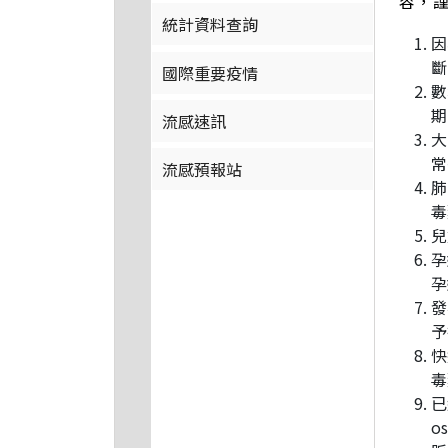
容，
統計資料查詢
因
斷
國際重要疫情
數
期
流感速訊
大
常
流感預報站
肺
毒
兒
孕
孕
發
予
快
毒
已
o