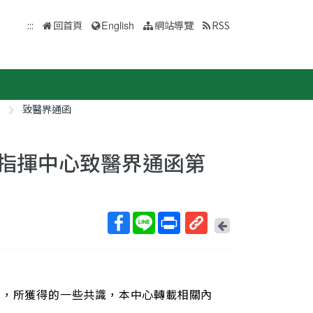
:::
回首頁
English
網站導覽
RSS
致醫界通函
情指揮中心致醫界通函第
回
上
取
一
得
頁
短
網
中，所獲得的一些共識，本中心轉載相關內
址