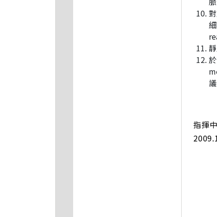
脈
對
細
r
靜
於
m
議
指揮
2009.