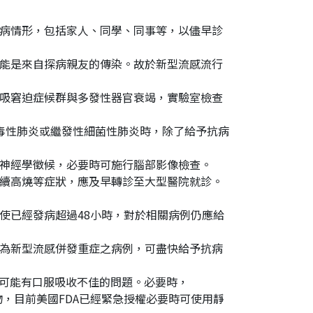
病情形，包括家人、同學、同事等，以儘早診
能是來自探病親友的傳染。故於新型流感流行
吸窘迫症候群與多發性器官衰竭，實驗室檢查
毒性肺炎或繼發性細菌性肺炎時，除了給予抗病
神經學徵候，必要時可施行腦部影像檢查。
續高燒等症狀，應及早轉診至大型醫院就診。
使已經發病超過48小時，對於相關病例仍應給
為新型流感併發重症之病例，可盡快給予抗病
)治療，可能有口服吸收不佳的問題。必要時，
藥物，目前美國FDA已經緊急授權必要時可使用靜