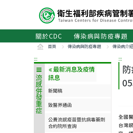
主
要
內
容
區
關於CDC
傳染病與防疫專題
ALT+C
首頁
傳染病與防疫專題
傳染病介
:::
:::
防
最新消息及疫情
訊息
流感併發重症
0
新聞稿
致醫界通函
全國
公費流感疫苗暨抗病毒藥劑
台灣
合約院所查詢