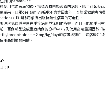
注射的peramivir。
於使用抗流感藥物後，病情沒有明顯改善的病患，除了可延長osel
菌感染、口服oseltamivir吸收不良等因素外，也建議做病毒培養與聚合
eaction)，以排除用藥後出現抗藥性病毒的可能性。
脈注射免疫球蛋白在重症病例並無明顯療效，而且可能加重已有
前一百例新型流感重症病例的分析中，7例使用高劑量類固醇 (hydrocort
ethylprednisolone > 2 mg/kg/day)的病患均死亡
使用高劑量類固醇。
中心
11.30