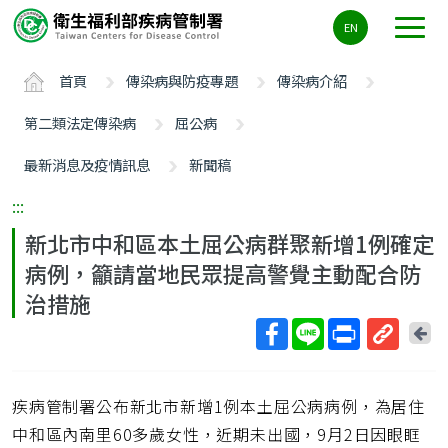
主
EN
要
內
首頁
傳染病與防疫專題
傳染病介紹
容
區
第二類法定傳染病
屈公病
ALT+C
最新消息及疫情訊息
新聞稿
:::
新北市中和區本土屈公病群聚新增1例確定
病例，籲請當地民眾提高警覺主動配合防
治措施
回
上
取
一
得
頁
疾病管制署公布新北市新增1例本土屈公病病例，為居住
短
網
中和區內南里60多歲女性，近期未出國，9月2日因眼眶