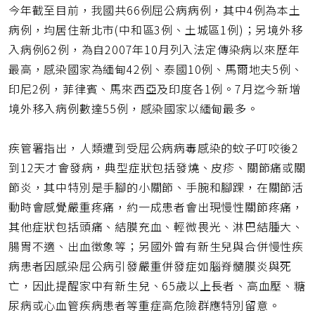
今年截至目前，我國共66例屈公病病例，其中4例為本土
病例，均居住新北市(中和區3例、土城區1例)；另境外移
入病例62例，為自2007年10月列入法定傳染病以來歷年
最高，感染國家為緬甸42例、泰國10例、馬爾地夫5例、
印尼2例，菲律賓、馬來西亞及印度各1例。7月迄今新增
境外移入病例數達55例，感染國家以緬甸最多。
疾管署指出，人類遭到受屈公病病毒感染的蚊子叮咬後2
到12天才會發病，典型症狀包括發燒、皮疹、關節痛或關
節炎，其中特別是手腳的小關節、手腕和腳踝，在關節活
動時會感覺嚴重疼痛，約一成患者會出現慢性關節疼痛，
其他症狀包括頭痛、結膜充血、輕微畏光、淋巴結腫大、
腸胃不適、出血徵象等；另國外曾有新生兒與合併慢性疾
病患者因感染屈公病引發嚴重併發症如腦脊髓膜炎與死
亡，因此提醒家中有新生兒、65歲以上長者、高血壓、糖
尿病或心血管疾病患者等重症高危險群應特別留意。