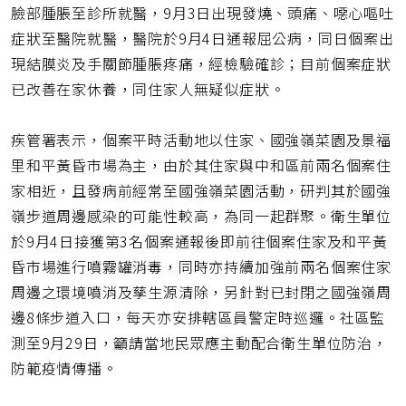
址
臉部腫脹至診所就醫，9月3日出現發燒、頭痛、噁心嘔吐
症狀至醫院就醫，醫院於9月4日通報屈公病，同日個案出
現結膜炎及手關節腫脹疼痛，經檢驗確診；目前個案症狀
已改善在家休養，同住家人無疑似症狀。
疾管署表示，個案平時活動地以住家、國強嶺菜園及景福
里和平黃昏市場為主，由於其住家與中和區前兩名個案住
家相近，且發病前經常至國強嶺菜園活動，研判其於國強
嶺步道周邊感染的可能性較高，為同一起群聚。衛生單位
於9月4日接獲第3名個案通報後即前往個案住家及和平黃
昏市場進行噴霧罐消毒，同時亦持續加強前兩名個案住家
周邊之環境噴消及孳生源清除，另針對已封閉之國強嶺周
邊8條步道入口，每天亦安排轄區員警定時巡邏。社區監
測至9月29日，籲請當地民眾應主動配合衛生單位防治，
防範疫情傳播。