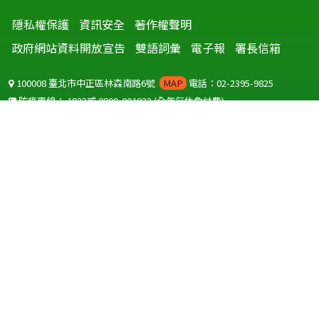
隱私權保護
資訊安全
著作權聲明
政府網站資料開放宣告
雙語詞彙
電子報
署長信箱
100008 臺北市中正區林森南路6號
MAP
電話：02-2395-9825
防疫專線：
1922
或
0800-001922
(全年無休免付費)
聽語障服務免付費傳真：
0800-655955
國外可撥打
+886-800-001922
(自國外撥打回國須自付國際電話費用)
Copyright © 2026 衛生福利部 疾病管制署. All rights reserved.
本網站建議使用 IE10 以上版本瀏覽器及以1920x1080解析度，以獲得最
佳瀏覽體驗。
為提供使用者有文書軟體選擇的權利，本網站提供ODF開放文件格式，
建議您安裝免費開源軟體
(https://www.ndc.gov.tw/cp.aspx?
n=32A75A78342B669D)
或以您慣用的軟體開啟文件。