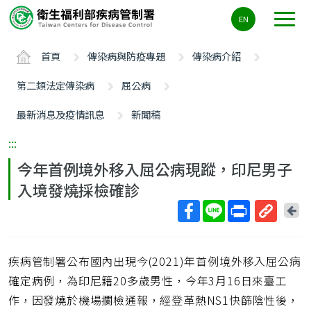
主
EN
要
內
首頁
傳染病與防疫專題
傳染病介紹
容
區
第二類法定傳染病
屈公病
ALT+C
最新消息及疫情訊息
新聞稿
:::
今年首例境外移入屈公病現蹤，印尼男子
入境發燒採檢確診
回
上
取
一
得
頁
疾病管制署公布國內出現今(2021)年首例境外移入屈公病
短
網
確定病例，為印尼籍20多歲男性，今年3月16日來臺工
址
作，因發燒於機場攔檢通報，經登革熱NS1快篩陰性後，