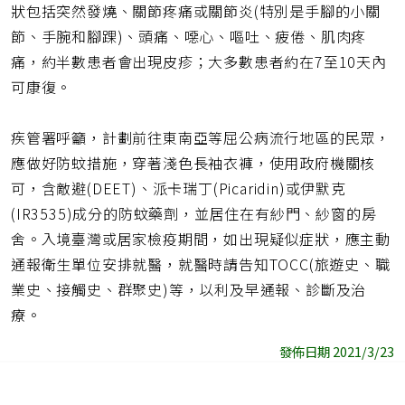
狀包括突然發燒、關節疼痛或關節炎(特別是手腳的小關
節、手腕和腳踝)、頭痛、噁心、嘔吐、疲倦、肌肉疼
痛，約半數患者會出現皮疹；大多數患者約在7至10天內
可康復。
疾管署呼籲，計劃前往東南亞等屈公病流行地區的民眾，
應做好防蚊措施，穿著淺色長袖衣褲，使用政府機關核
可，含敵避(DEET)、派卡瑞丁(Picaridin)或伊默克
(IR3535)成分的防蚊藥劑，並居住在有紗門、紗窗的房
舍。入境臺灣或居家檢疫期間，如出現疑似症狀，應主動
通報衛生單位安排就醫，就醫時請告知TOCC(旅遊史、職
業史、接觸史、群聚史)等，以利及早通報、診斷及治
療。
發佈日期 2021/3/23