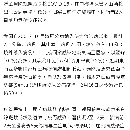
送至醫院就醫及採檢COVID-19，其中機場採檢之血清檢
出屈公病毒陽性確診。個案目前住院隔離中，同行者2人
目前均無疑似症狀。
我國自2007年10月將屈公病納入法定傳染病以來，累計
232例確定病例，其中本土病例21例，境外移入211例；
境外移入病例中，九成個案感染地為東南亞國家，以緬甸
(70例)為多，其次為印尼(62例)及菲律賓(28例)。近期東
南亞多數國家屈公病疫情處相對低點，泰國及馬來西亞今
年迄今累計百餘例，尚低於去年同期，惟馬來西亞吉隆坡
洗都(Sentul)近期爆發屈公病疫情，2月16日迄今累計已
逾50例。
疾管署指出，屈公病與登革熱相同，都是藉由帶病毒的白
線斑蚊或埃及斑蚊叮咬而感染，潛伏期2至12天，發病前
2天至發病後5天為病毒血症期(可傳染期)。屈公病感染症