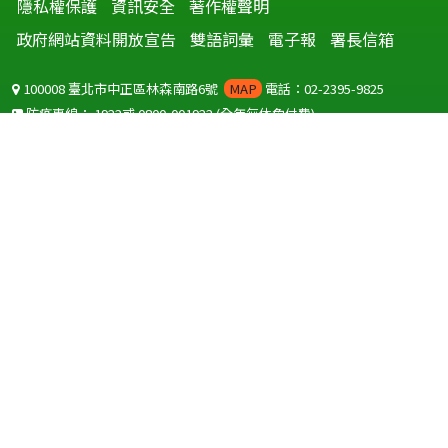
隱私權保護
資訊安全
著作權聲明
政府網站資料開放宣告
雙語詞彙
電子報
署長信箱
100008 臺北市中正區林森南路6號
MAP
電話：02-2395-9825
防疫專線：
1922
或
0800-001922
(全年無休免付費)
聽語障服務免付費傳真：
0800-655955
國外可撥打
+886-800-001922
(自國外撥打回國須自付國際電話費用)
Copyright © 2026 衛生福利部 疾病管制署. All rights reserved.
本網站建議使用 IE10 以上版本瀏覽器及以1920x1080解析度，以獲得最
佳瀏覽體驗。
為提供使用者有文書軟體選擇的權利，本網站提供ODF開放文件格式，
建議您安裝免費開源軟體
(https://www.ndc.gov.tw/cp.aspx?
n=32A75A78342B669D)
或以您慣用的軟體開啟文件。