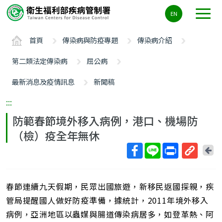
主
EN
要
內
首頁
傳染病與防疫專題
傳染病介紹
容
區
第二類法定傳染病
屈公病
ALT+C
最新消息及疫情訊息
新聞稿
:::
防範春節境外移入病例，港口、機場防
（檢）疫全年無休
回
上
取
一
得
頁
春節連續九天假期，民眾出國旅遊，新移民返國探親，疾
短
網
管局提醒國人做好防疫準備，據統計，2011年境外移入
址
病例，亞洲地區以蟲媒與腸道傳染病居多，如登革熱、阿