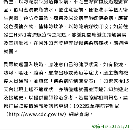
衛生，以防範感染腸道傳染病，不吃生冷食物及路邊攤食
品，飲用煮沸或瓶裝水，並注意飯前、便後洗手等個人衛
生習慣；預防登革熱、瘧疾及屈公病等蟲媒傳染病，應著
淺色長袖衣物，塗抹防蚊液，以防範病媒蚊叮咬；如前往
發生H5N1禽流感疫情之地區，旅遊期間應避免接觸禽鳥
及其排泄物，在國外如有發燒等疑似傳染病症狀，應適時
就醫。
民眾於返國入境時，應注意自己的健康狀況，如有發燒、
咳嗽、嘔吐、腹瀉、皮膚出疹或黃疸等症狀，應主動向檢
疫人員通報，並填寫「傳染病防制調查表」；如返家後15
天內出現上述不適症狀，亦請儘速就醫並清楚告知旅遊史
及接觸史，以提供醫師診治參考。若需瞭解相關訊息，請
撥打民眾疫情通報及諮詢專線：1922或至疾病管制局
（http://www.cdc.gov.tw）網站查詢。
發佈日期 2012/1/21