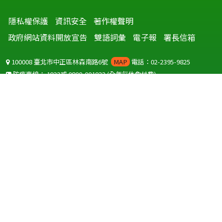
隱私權保護
資訊安全
著作權聲明
政府網站資料開放宣告
雙語詞彙
電子報
署長信箱
100008 臺北市中正區林森南路6號
MAP
電話：02-2395-9825
防疫專線：
1922
或
0800-001922
(全年無休免付費)
聽語障服務免付費傳真：
0800-655955
國外可撥打
+886-800-001922
(自國外撥打回國須自付國際電話費用)
Copyright © 2026 衛生福利部 疾病管制署. All rights reserved.
本網站建議使用 IE10 以上版本瀏覽器及以1920x1080解析度，以獲得最
佳瀏覽體驗。
為提供使用者有文書軟體選擇的權利，本網站提供ODF開放文件格式，
建議您安裝免費開源軟體
(https://www.ndc.gov.tw/cp.aspx?