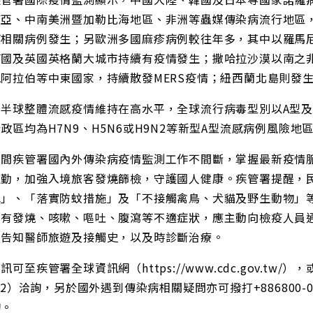
南亞、中南美洲暨加勒比海地區、非洲等蟲媒傳染病流行地區
等相關病例發生；另歐洲多國麻疹病例較往年多，其中以羅馬
等國及英國英格蘭大城市持續有疫情發生；撒哈拉沙漠以南之
阿拉伯等中東國家，持續散發MERS疫情；紐西蘭北島則發生
半球整體流感疫情維持在高水平，全球流行病毒型別以A型及B型
政區均為H7N9、H5N6或H9N2等新型A型流感病例風險
期間疾管署國內外傳染病疫情監測工作不間斷，掌握最新疫情
值勤，加強入境旅客發燒篩檢，守護國人健康。疾管署提醒，
水」、「落實防蚊措施」及「不接觸禽鳥、犬貓及野生動物」
如有發燒、咳嗽、嘔吐、腹瀉等不適症狀，應主動向檢疫人員通
並告知醫師旅遊及接觸史，以及時診斷治療。
訊可至疾管署全球資訊網（https://www.cdc.gov.tw/）
922）洽詢，另於國外遇到傳染病相關疑問亦可撥打+886800-
詢。