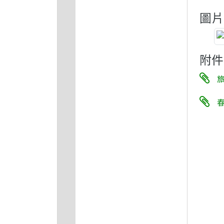
圖片
附件
旅
春