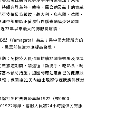
，持續有登革熱、瘧疾、屈公病及茲卡病毒感
尼亞疫情最為嚴峻，義大利、烏克蘭、德國、
非洲中部地區正值流行性腦脊髓膜炎好發期。
近23年以來最大的腮腺炎疫情。
（Yamagata）為主；另中國大陸所有的
地區，民眾前往當地應提高警覺。
脈動；另檢疫人員也將持續於國際機場及港埠
民眾旅遊期間，請遵循「勤洗手、吃熟食、喝
等基本預防措施；返國時應注意自己的健康狀
報；返國後21天內如出現疑似症狀應儘速就
，或撥打免付費防疫專線1922（或0800-
001922專線，客服人員將24小時提供民眾服