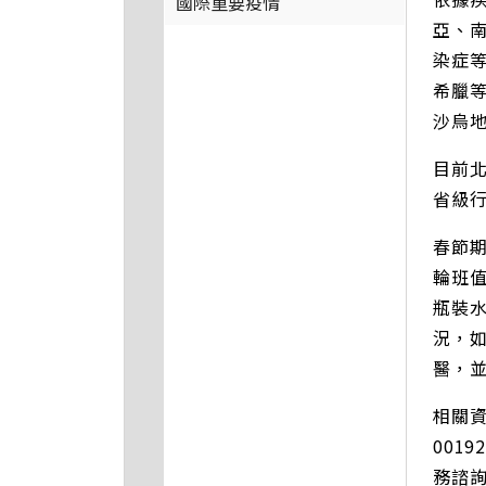
國際重要疫情
亞、
染症
希臘
沙烏地
目前北
省級行
春節
輪班
瓶裝
況，
醫，
相關資
001
務諮