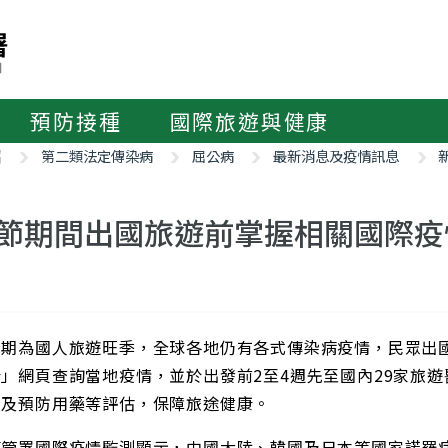
預防接種
國際旅遊與健康
紹
第二類法定傳染病
屈公病
最新消息及疫情訊息
節期間出國旅遊前掌握相關國際疫
假期為國人旅遊旺季，全球各地仍有各式傳染病疫情，民眾出
」網頁查詢當地疫情，並於出發前2至4週先至國內29家旅
種及預防用藥等評估，保障旅途健康。
疾管署國際疫情監測顯示，中國大陸、韓國及日本等國家諾羅