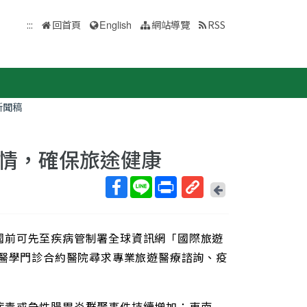
:::
回首頁
English
網站導覽
RSS
新聞稿
情，確保旅途健康
回
上
取
一
得
頁
國前可先至疾病管制署全球資訊網「國際旅遊
短
網
遊醫學門診合約醫院尋求專業旅遊醫療諮詢、疫
址
病毒或急性腸胃炎群聚事件持續增加；東南