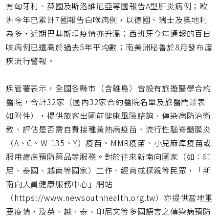
有匈牙利、英國及斯洛維尼亞等國報告A型肝炎病例；歐
洲今年已累計7國報告白喉病例，以德國、瑞士及奧地利
為多，近期巴基斯坦疫情亦升溫；西班牙今年通報的百日
咳病例已遠高於過去5年平均數；南美洲秘魯於8月發布瘧
疾流行警報。
疾管署表示，全國各縣市（含離島）皆設有旅遊醫學合約
醫院，合計32家（國內32家合約醫院名單及旅醫門診表
如附件），提供旅客出國前健康風險諮詢、傳染病防治衛
教、評估是否需自費接種黃熱病疫苗、流行性腦脊髓膜炎
（A、C、W-135、Y）疫苗、MMR疫苗、小兒麻痺疫苗或
服用瘧疾預防藥品等服務。對於往來新南向國家（如：印
尼、泰國、越南等國家）工作、經商或探親等民眾，「新
南向人員健康服務中心」網站
（https://www.newsouthhealth.org.tw）亦提供當地重
要疫情，及英、越、泰、印尼文等多國語言之傳染病預防