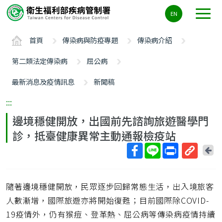
主
EN
要
內
首頁
傳染病與防疫專題
傳染病介紹
容
區
第二類法定傳染病
屈公病
ALT+C
最新消息及疫情訊息
新聞稿
:::
邊境穩健開放，出國前先諮詢旅遊醫學門
診，抵臺健康異常主動通報檢疫站
回
上
取
一
得
頁
隨著邊境穩健開放，民眾逐步回歸常態生活，出入境旅客
短
網
人數漸增，國際旅遊亦將開始復甦；目前國際除COVID-
址
19疫情外，仍有猴痘、登革熱、屈公病等傳染病疫情持續