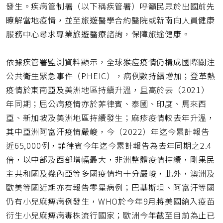
發生。疾病管制署（以下稱疾管署）呼籲民眾於出國前先
瞭解當地疫情，並至旅遊醫學合約醫院或新南向人員健康
服務中心尋求專業旅遊醫療諮詢，保障旅途健康。
依據疾管署監測資料顯示，全球猴痘疫情仍構成國際關注
公共衛生緊急事件（PHEIC），病例數持續增加；登革熱
疫情於東南亞及美洲地區持續升溫，且高於去（2021）
年同期；屈公病疫情亦於菲律賓、泰國、印度、馬來西
亞、新加坡及美洲地區持續發生；麻疹疫情較去年升溫，
其中亞洲阿富汗疫情嚴峻，今（2022）年迄今累計報告
近65,000例，菲律賓今年迄今累計報告為去年同期之2.4
倍，以中部及西部增幅最大，非洲整體疫情持續，剛果民
主共和國及幾內亞等多國疫情均十分嚴峻，此外，澳洲及
歐美等國近期亦有報告零星病例；巴基斯坦、阿富汗等國
仍有小兒麻痺病例發生，WHO於今年9月將美國納入疫苗
衍生小兒麻痺病毒株流行國家；歐洲今年截至目前為止已