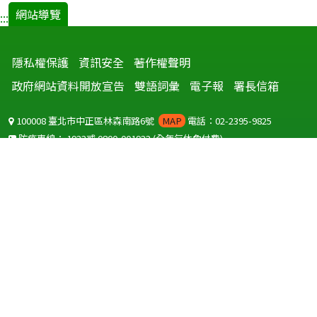
網站導覽
:::
隱私權保護
資訊安全
著作權聲明
政府網站資料開放宣告
雙語詞彙
電子報
署長信箱
100008 臺北市中正區林森南路6號
MAP
電話：02-2395-9825
防疫專線：
1922
或
0800-001922
(全年無休免付費)
聽語障服務免付費傳真：
0800-655955
國外可撥打
+886-800-001922
(自國外撥打回國須自付國際電話費用)
Copyright © 2026 衛生福利部 疾病管制署. All rights reserved.
本網站建議使用 IE10 以上版本瀏覽器及以1920x1080解析度，以獲得最
佳瀏覽體驗。
為提供使用者有文書軟體選擇的權利，本網站提供ODF開放文件格式，