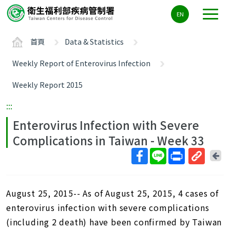
主
EN
要
內
首頁
Data & Statistics
容
區
Weekly Report of Enterovirus Infection
ALT+C
Weekly Report 2015
:::
Enterovirus Infection with Severe
Complications in Taiwan - Week 33
回
上
取
一
得
頁
August 25, 2015-- As of August 25, 2015, 4 cases of
短
網
enterovirus infection with severe complications
址
(including 2 death) have been confirmed by Taiwan