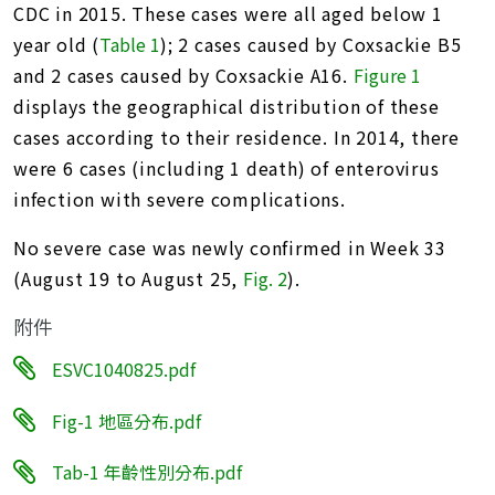
CDC in 2015. These cases were all aged below 1
year old (
Table 1
); 2 cases caused by Coxsackie B5
and 2 cases caused by Coxsackie A16.
Figure 1
displays the geographical distribution of these
cases according to their residence. In 2014, there
were 6 cases (including 1 death) of enterovirus
infection with severe complications.
No severe case was newly confirmed in Week 33
(August 19 to August 25,
Fig. 2
).
附件
ESVC1040825.pdf
Fig-1 地區分布.pdf
Tab-1 年齡性別分布.pdf