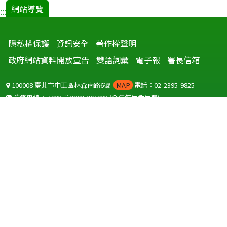
網站導覽
:::
隱私權保護
資訊安全
著作權聲明
政府網站資料開放宣告
雙語詞彙
電子報
署長信箱
100008 臺北市中正區林森南路6號
MAP
電話：02-2395-9825
防疫專線：
1922
或
0800-001922
(全年無休免付費)
聽語障服務免付費傳真：
0800-655955
國外可撥打
+886-800-001922
(自國外撥打回國須自付國際電話費用)
Copyright © 2026 衛生福利部 疾病管制署. All rights reserved.
本網站建議使用 IE10 以上版本瀏覽器及以1920x1080解析度，以獲得最
佳瀏覽體驗。
為提供使用者有文書軟體選擇的權利，本網站提供ODF開放文件格式，