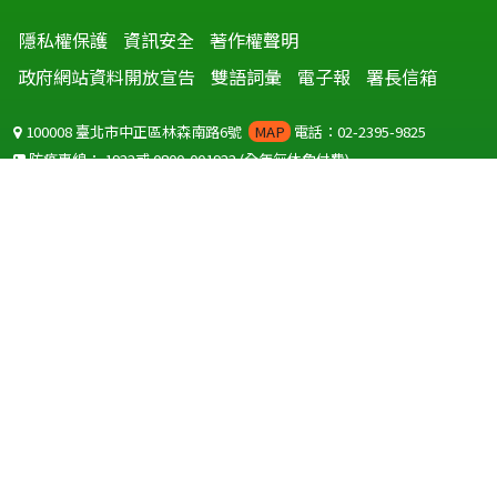
隱私權保護
資訊安全
著作權聲明
政府網站資料開放宣告
雙語詞彙
電子報
署長信箱
100008 臺北市中正區林森南路6號
MAP
電話：02-2395-9825
防疫專線：
1922
或
0800-001922
(全年無休免付費)
聽語障服務免付費傳真：
0800-655955
國外可撥打
+886-800-001922
(自國外撥打回國須自付國際電話費用)
Copyright © 2026 衛生福利部 疾病管制署. All rights reserved.
本網站建議使用 IE10 以上版本瀏覽器及以1920x1080解析度，以獲得最
佳瀏覽體驗。
為提供使用者有文書軟體選擇的權利，本網站提供ODF開放文件格式，
建議您安裝免費開源軟體
(https://www.ndc.gov.tw/cp.aspx?
n=32A75A78342B669D)
或以您慣用的軟體開啟文件。