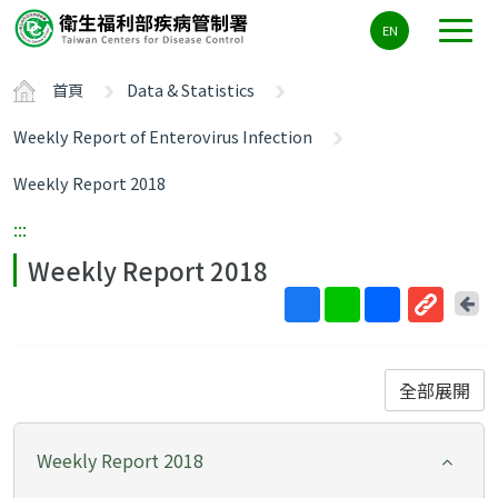
主
EN
要
內
首頁
Data & Statistics
容
區
Weekly Report of Enterovirus Infection
ALT+C
Weekly Report 2018
:::
Weekly Report 2018
回
上
取
一
得
頁
短
全部展開
網
址
Weekly Report 2018