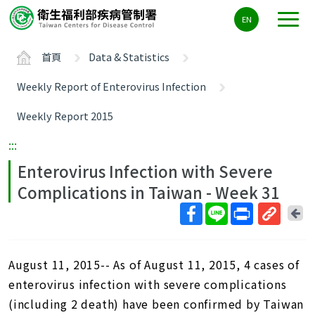
主
EN
要
內
首頁
Data & Statistics
容
區
Weekly Report of Enterovirus Infection
ALT+C
Weekly Report 2015
:::
Enterovirus Infection with Severe
Complications in Taiwan - Week 31
回
上
取
一
得
頁
August 11, 2015-- As of August 11, 2015, 4 cases of
短
網
enterovirus infection with severe complications
址
(including 2 death) have been confirmed by Taiwan