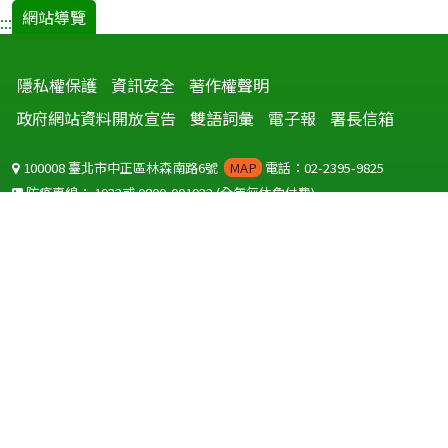
網站導覽
:::
隱私權保護
資訊安全
著作權聲明
政府網站資料開放宣告
雙語詞彙
電子報
署長信箱
100008 臺北市中正區林森南路6號
MAP
電話：02-2395-9825
防疫專線：
1922
或
0800-001922
(全年無休免付費)
聽語障服務免付費傳真：
0800-655955
國外可撥打
+886-800-001922
(自國外撥打回國須自付國際電話費用)
Copyright © 2026 衛生福利部 疾病管制署. All rights reserved.
本網站建議使用 IE10 以上版本瀏覽器及以1920x1080解析度，以獲得最
佳瀏覽體驗。
為提供使用者有文書軟體選擇的權利，本網站提供ODF開放文件格式，