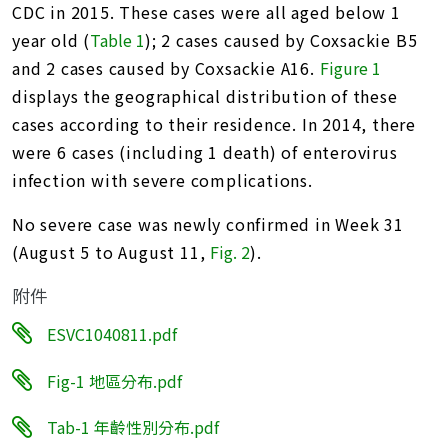
CDC in 2015. These cases were all aged below 1
year old (
Table 1
); 2 cases caused by Coxsackie B5
and 2 cases caused by Coxsackie A16.
Figure 1
displays the geographical distribution of these
cases according to their residence. In 2014, there
were 6 cases (including 1 death) of enterovirus
infection with severe complications.
No severe case was newly confirmed in Week 31
(August 5 to August 11,
Fig. 2
).
附件
ESVC1040811.pdf
Fig-1 地區分布.pdf
Tab-1 年齡性別分布.pdf