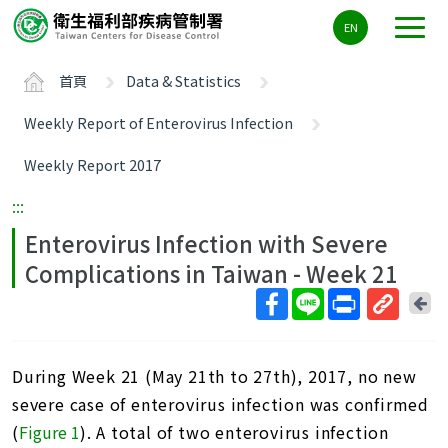
主
EN
要
內
首頁
Data & Statistics
容
區
Weekly Report of Enterovirus Infection
ALT+C
Weekly Report 2017
:::
Enterovirus Infection with Severe
Complications in Taiwan - Week 21
回
上
取
一
得
頁
During Week 21 (May 21th to 27th), 2017, no new
短
網
severe case of enterovirus infection was confirmed
址
(
Figure 1
). A total of two enterovirus infection