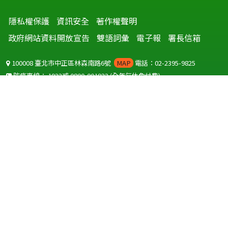
隱私權保護
資訊安全
著作權聲明
政府網站資料開放宣告
雙語詞彙
電子報
署長信箱
100008 臺北市中正區林森南路6號
MAP
電話：02-2395-9825
防疫專線：
1922
或
0800-001922
(全年無休免付費)
聽語障服務免付費傳真：
0800-655955
國外可撥打
+886-800-001922
(自國外撥打回國須自付國際電話費用)
Copyright © 2026 衛生福利部 疾病管制署. All rights reserved.
本網站建議使用 IE10 以上版本瀏覽器及以1920x1080解析度，以獲得最
佳瀏覽體驗。
為提供使用者有文書軟體選擇的權利，本網站提供ODF開放文件格式，
建議您安裝免費開源軟體
(https://www.ndc.gov.tw/cp.aspx?
n=32A75A78342B669D)
或以您慣用的軟體開啟文件。