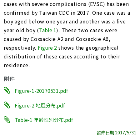
cases with severe complications (EVSC) has been
confirmed by Taiwan CDC in 2017. One case was a
boy aged below one year and another was a five
year old boy (
Table 1
). These two cases were
caused by Coxsackie A2 and Coxsackie A6,
respectively.
Figure 2
shows the geographical
distribution of these cases according to their
residence.
附件
Figure-1-20170531.pdf
Figure-2 地區分布.pdf
Table-1 年齡性別分布.pdf
發佈日期 2017/5/31