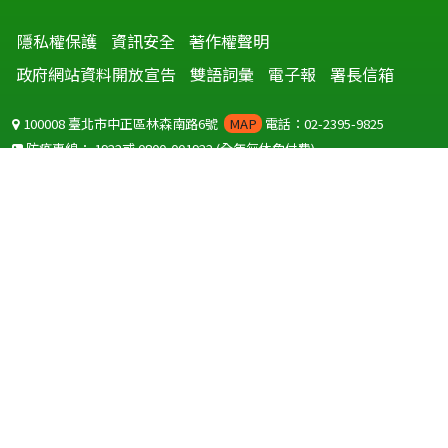
隱私權保護
資訊安全
著作權聲明
政府網站資料開放宣告
雙語詞彙
電子報
署長信箱
100008 臺北市中正區林森南路6號
MAP
電話：02-2395-9825
防疫專線：
1922
或
0800-001922
(全年無休免付費)
聽語障服務免付費傳真：
0800-655955
國外可撥打
+886-800-001922
(自國外撥打回國須自付國際電話費用)
Copyright © 2026 衛生福利部 疾病管制署. All rights reserved.
本網站建議使用 IE10 以上版本瀏覽器及以1920x1080解析度，以獲得最
佳瀏覽體驗。
為提供使用者有文書軟體選擇的權利，本網站提供ODF開放文件格式，
建議您安裝免費開源軟體
(https://www.ndc.gov.tw/cp.aspx?
n=32A75A78342B669D)
或以您慣用的軟體開啟文件。