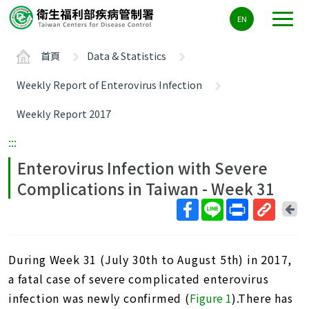
主
EN
要
內
首頁
Data & Statistics
容
區
Weekly Report of Enterovirus Infection
ALT+C
Weekly Report 2017
:::
Enterovirus Infection with Severe
Complications in Taiwan - Week 31
回
上
取
一
得
頁
During Week 31 (July 30th to August 5th) in 2017,
短
網
a fatal case of severe complicated enterovirus
址
infection was newly confirmed (
Figure 1
).There has