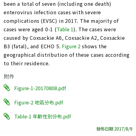
been a total of seven (including one death)
enterovirus infection cases with severe
complications (EVSC) in 2017. The majority of
cases were aged 0-1 (
Table 1
). The cases were
caused by Coxsackie A6, Coxsackie A2, Coxsackie
B3 (fatal), and ECHO 5.
Figure 2
shows the
geographical distribution of these cases according
to their residence.
附件
Figure-1-20170808.pdf
Figure-2 地區分布.pdf
Table-1 年齡性別分布.pdf
發佈日期 2017/8/9