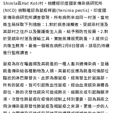
Shimla區Hat Koti村。檢體經印度國家傳染病研究所
(NICD) 檢驗確認為鼠疫桿菌(Yersinia pestis)。印度國
家傳染病研究所調查發現，所有病例來自同一村落。當地
衛生局採取下列措施：1.對於病患接觸者、受感染村落及
其鄰村之住戶以及醫護衛生人員，給予預防性投藥。2.對
於受感染村落及運輸工具，實施蒸燻殺死跳蚤。3.提供公
共衛生教育。最後一個報告病例2月8日發病，該區仍持續
進行監視調查。
鼠疫為存在囓齒類及其跳蚤的一種人畜共通傳染病，並藉
跳蚤傳染給各種動物及人類，其最初反應為跳蚤咬傷部位
臨近的淋巴腺發炎，此即為腺鼠疫，經常發生於鼠蹊部。
所有的鼠疫，皆可引起敗血性鼠疫，經由血液感染身體各
部位。肺的次發性感染可造成肺炎、縱膈炎或引起胸膜滲
液。次發性肺鼠疫在疫情的控制上特別重要，因為其痰之
飛沫傳染是原發性肺鼠疫及咽鼠疫之來源。更進一步的人