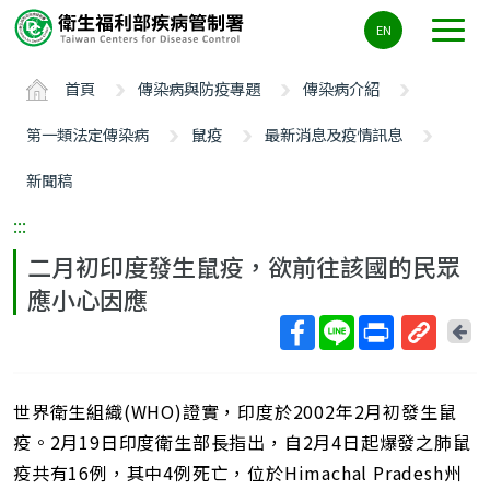
主
EN
要
內
首頁
傳染病與防疫專題
傳染病介紹
容
區
第一類法定傳染病
鼠疫
最新消息及疫情訊息
ALT+C
新聞稿
:::
二月初印度發生鼠疫，欲前往該國的民眾
應小心因應
回
上
取
一
得
頁
世界衛生組織(WHO)證實，印度於2002年2月初發生鼠
短
網
疫。2月19日印度衛生部長指出，自2月4日起爆發之肺鼠
址
疫共有16例，其中4例死亡，位於Himachal Pradesh州