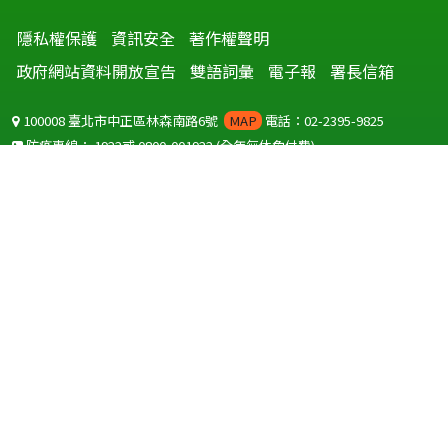
隱私權保護
資訊安全
著作權聲明
政府網站資料開放宣告
雙語詞彙
電子報
署長信箱
100008 臺北市中正區林森南路6號
MAP
電話：02-2395-9825
防疫專線：
1922
或
0800-001922
(全年無休免付費)
聽語障服務免付費傳真：
0800-655955
國外可撥打
+886-800-001922
(自國外撥打回國須自付國際電話費用)
Copyright © 2026 衛生福利部 疾病管制署. All rights reserved.
本網站建議使用 IE10 以上版本瀏覽器及以1920x1080解析度，以獲得最
佳瀏覽體驗。
為提供使用者有文書軟體選擇的權利，本網站提供ODF開放文件格式，
建議您安裝免費開源軟體
(https://www.ndc.gov.tw/cp.aspx?
n=32A75A78342B669D)
或以您慣用的軟體開啟文件。