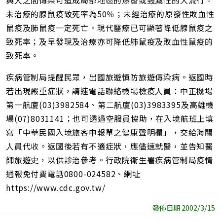
與人之間傳染可造成局部地區的爆發或毀滅性的大流行。
未治療的腺鼠疫致死率為50％；未經治療的原發性敗血性
鼠疫及肺鼠疫一定死亡。現代醫療已可顯著降低腺鼠疫之
致死率；及早發現及治療亦可降低肺鼠疫及敗血性鼠疫的
致死率。
疾病管制局提醒民眾，出國旅遊慎防旅遊傳染病。返國時
若出現嚴重症狀，請速電話聯絡機場檢疫人員：中正機場
第一航廈(03)3982584、第二航廈(03)3983395及高雄機
場(07)8031141；也可透過空服員協助，在入境航班上填
寫「中華民國入境旅客申報單之健康聲明欄」，交給海關
人員代收。返國後若有不適症狀，應儘速就醫，並告知醫
師旅遊史，以供診治參考。行政院衛生署疾病管制局疫情
通報免付費電話0800-024582、網址
https://www.cdc.gov.tw/
發佈日期 2002/3/15