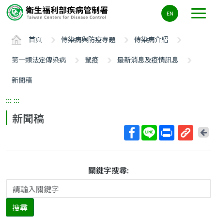
主
EN
要
內
首頁
傳染病與防疫專題
傳染病介紹
容
區
第一類法定傳染病
鼠疫
最新消息及疫情訊息
ALT+C
新聞稿
:::
:::
新聞稿
回
上
取
一
得
頁
短
關鍵字搜尋:
網
址
搜尋