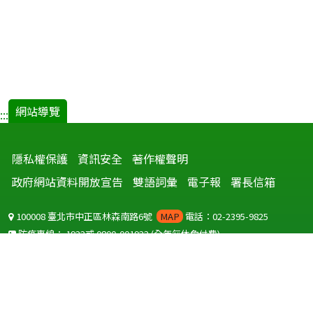
網站導覽
:::
隱私權保護
資訊安全
著作權聲明
政府網站資料開放宣告
雙語詞彙
電子報
署長信箱
100008 臺北市中正區林森南路6號
MAP
電話：02-2395-9825
防疫專線：
1922
或
0800-001922
(全年無休免付費)
聽語障服務免付費傳真：
0800-655955
國外可撥打
+886-800-001922
(自國外撥打回國須自付國際電話費用)
Copyright © 2026 衛生福利部 疾病管制署. All rights reserved.