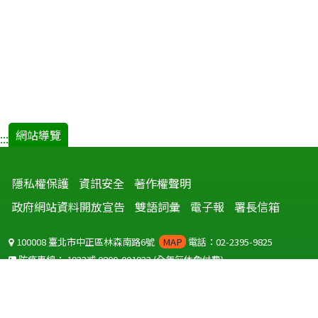
網站導覽
:::
隱私權保護
資訊安全
著作權聲明
政府網站資料開放宣告
雙語詞彙
電子報
署長信箱
100008 臺北市中正區林森南路6號
MAP
電話：02-2395-9825
防疫專線：
1922
或
0800-001922
(全年無休免付費)
聽語障服務免付費傳真：
0800-655955
國外可撥打
+886-800-001922
(自國外撥打回國須自付國際電話費用)
Copyright © 2026 衛生福利部 疾病管制署. All rights reserved.