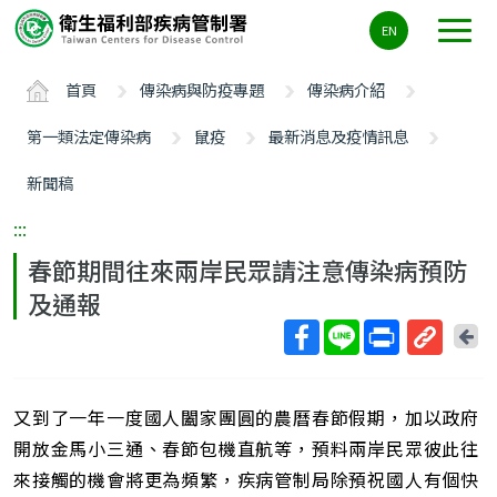
主
EN
要
內
首頁
傳染病與防疫專題
傳染病介紹
容
區
第一類法定傳染病
鼠疫
最新消息及疫情訊息
ALT+C
新聞稿
:::
春節期間往來兩岸民眾請注意傳染病預防
及通報
回
上
取
一
得
頁
又到了一年一度國人闔家團圓的農曆春節假期，加以政府
短
網
開放金馬小三通、春節包機直航等，預料兩岸民眾彼此往
址
來接觸的機會將更為頻繁，疾病管制局除預祝國人有個快