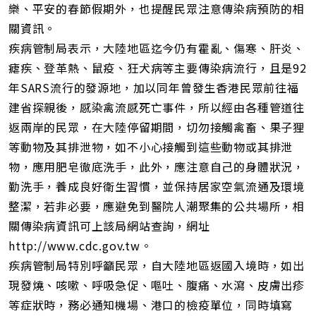
樂、平安的春節假期外，也提醒民眾注意傳染病預防的相
關資訊。
疾病管制局表示，大陸地區迄今仍有霍亂、傷寒、肝炎、
瘧疾、登革熱、鼠疫、狂犬病等主要傳染病流行，且是92
年SARS流行的發源地，加以同年曾發生香港民眾前往福
建省探親後，感染禽流感死亡事件，所以經由各種管道往
返兩岸的民眾，在大陸停留期間，切勿接觸禽畜、果子狸
等動物及其排泄物，如不小心接觸到這些動物或其排泄
物，應用肥皂徹底洗手，此外，應注意自己的身體狀況，
勤洗手，養成良好衛生習慣，並保持居家空氣流通及環境
整潔，若非必要，應避免到醫院人潮聚集的公共場所，相
關傳染病資訊可上該局網站查詢，網址
http://www.cdc.gov.tw。
疾病管制局特別呼籲民眾，自大陸地區返國入境時，如出
現發燒、咳嗽、呼吸急促、嘔吐、腹痛、水瀉、皮膚出疹
等症狀時，務必通知機場、港口的檢疫單位，同時填寫