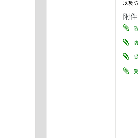
以及
附件
受
受