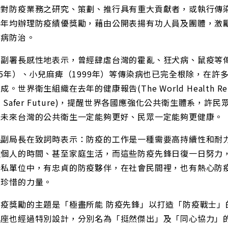
勵對防疫業務之研究、策劃、推行具有重大貢獻者，或執行傳
每年均辦理防疫績優獎勵，藉由公開表揚有功人員及團體，激
染病防治。
仁副署長感性地表示，曾經肆虐台灣的霍亂、狂犬病、鼠疫等
65年）、小兒麻痺（1999年）等傳染病也已完全根除，在
成。世界衛生組織在去年的健康報告(The World Health R
A Safer Future)，提醒世界各國應強化公共衛生體系
，未來台灣的公共衛生一定能夠更好、民眾一定能夠更健康。
儀副局長在致詞時表示：防疫的工作是一種需要高持續性和耐
牲個人的時間、甚至家庭生活，而這些防疫先鋒日復一日努力
公私單位中，有忠貞的防疫夥伴，在社會民間裡，也有熱心防
最珍惜的力量。
防疫獎勵的主題是「極盡所能 防疫先鋒」以打造「防疫戰士」
獎座也經過特別設計，分別名為「挺然傑出」及「同心協力」