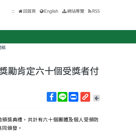
:::
回首頁
English
網站導覽
RSS
聞稿
獎勵肯定六十個受獎者付
回
上
取
一
得
頁
勵頒獎典禮，共計有六十個團體及個人受頒防
短
網
共同頒發。
址