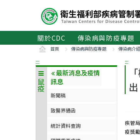
主
要
內
容
區
關於CDC
傳染病與防疫專題
ALT+C
首頁
傳染病與防疫專題
傳染病介
:::
:::
「
最新消息及疫情
訊息
鼠疫
出
新聞稿
致醫界通函
疾管
統計資料查詢
疫獎