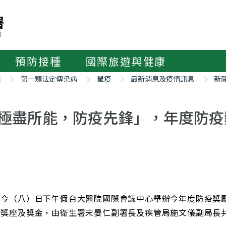
預防接種
國際旅遊與健康
紹
第一類法定傳染病
鼠疫
最新消息及疫情訊息
新
極盡所能，防疫先鋒」，年度防疫
局今（八）日下午假台大醫院國際會議中心舉辦今年度防疫獎
勵獎座及獎金，由衛生署宋晏仁副署長及疾管局施文儀副局長