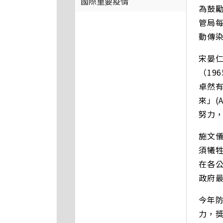
國際重要疫情
為鼓
管局
動傳
宋晏
（19
卓然有
來」(
努力
施文
須犧
在各
政府
今年
力，