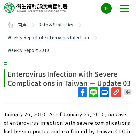
主
EN
要
內
首頁
Data & Statistics
容
區
Weekly Report of Enterovirus Infection
ALT+C
Weekly Report 2010
:::
Enterovirus Infection with Severe
Complications in Taiwan － Update 03
回
上
取
一
得
頁
January 26, 2010--As of January 26, 2010, no case
短
網
of enterovirus infection with severe complications
址
had been reported and confirmed by Taiwan CDC in