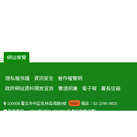
網站導覽
:::
隱私權保護
資訊安全
著作權聲明
政府網站資料開放宣告
雙語詞彙
電子報
署長信箱
100008 臺北市中正區林森南路6號
MAP
電話：02-2395-9825
防疫專線：
1922
或
0800-001922
(全年無休免付費)
聽語障服務免付費傳真：
0800-655955
國外可撥打
+886-800-001922
(自國外撥打回國須自付國際電話費用)
Copyright © 2026 衛生福利部 疾病管制署. All rights reserved.