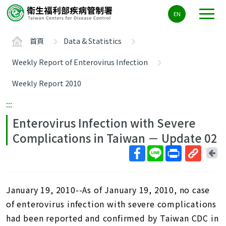
主
EN
要
內
首頁
Data & Statistics
容
區
Weekly Report of Enterovirus Infection
ALT+C
Weekly Report 2010
:::
Enterovirus Infection with Severe
Complications in Taiwan － Update 02
回
上
取
一
得
頁
January 19, 2010--As of January 19, 2010, no case
短
網
of enterovirus infection with severe complications
址
had been reported and confirmed by Taiwan CDC in