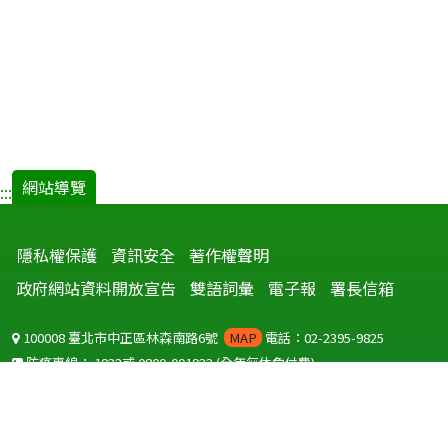
網站導覽
:::
隱私權保護
資訊安全
著作權聲明
政府網站資料開放宣告
雙語詞彙
電子報
署長信箱
100008 臺北市中正區林森南路6號
MAP
電話：02-2395-9825
防疫專線：
1922
或
0800-001922
(全年無休免付費)
聽語障服務免付費傳真：
0800-655955
國外可撥打
+886-800-001922
(自國外撥打回國須自付國際電話費用)
Copyright © 2026 衛生福利部 疾病管制署. All rights reserved.