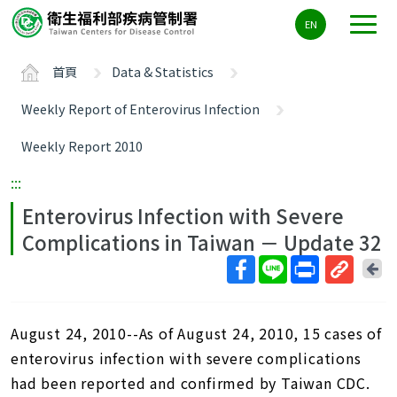
主
EN
要
內
首頁
Data & Statistics
容
區
Weekly Report of Enterovirus Infection
ALT+C
Weekly Report 2010
:::
Enterovirus Infection with Severe
Complications in Taiwan － Update 32
回
上
取
一
得
頁
August 24, 2010--As of August 24, 2010, 15 cases of
短
網
enterovirus infection with severe complications
址
had been reported and confirmed by Taiwan CDC.