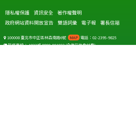
隱私權保護
資訊安全
著作權聲明
政府網站資料開放宣告
雙語詞彙
電子報
署長信箱
100008 臺北市中正區林森南路6號
MAP
電話：02-2395-9825
防疫專線：
1922
或
0800-001922
(全年無休免付費)
聽語障服務免付費傳真：
0800-655955
國外可撥打
+886-800-001922
(自國外撥打回國須自付國際電話費用)
Copyright © 2026 衛生福利部 疾病管制署. All rights reserved.
本網站建議使用 IE10 以上版本瀏覽器及以1920x1080解析度，以獲得最
佳瀏覽體驗。
為提供使用者有文書軟體選擇的權利，本網站提供ODF開放文件格式，
建議您安裝免費開源軟體
(https://www.ndc.gov.tw/cp.aspx?
n=32A75A78342B669D)
或以您慣用的軟體開啟文件。