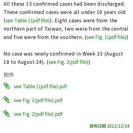
All these 15 confirmed cases had been discharged.
These confirmed cases were all under 10 years old
(
see Table 1(pdf file)
). Eight cases were from the
northern part of Taiwan, two were from the central
and five were from the southern. (
see Fig. 1(pdf file)
)
No case was newly confirmed in Week 33 (August
18 to August 24). (
see Fig. 2(pdf file
)
)
附件
see Table 1(pdf file).pdf
see Fig. 1(pdf file).pdf
see Fig. 2(pdf file).pdf
發佈日期 2012/12/14