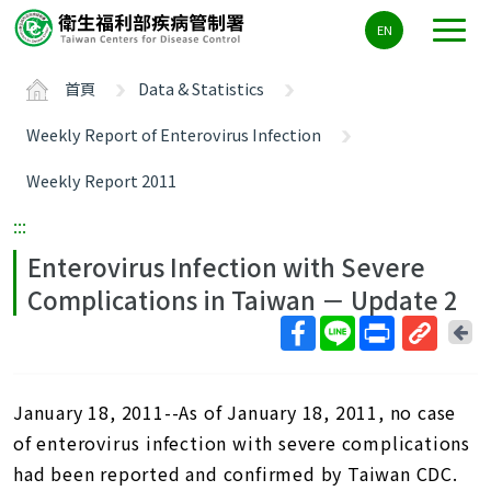
主
EN
要
內
首頁
Data & Statistics
容
區
Weekly Report of Enterovirus Infection
ALT+C
Weekly Report 2011
:::
Enterovirus Infection with Severe
Complications in Taiwan － Update 2
回
上
取
一
得
頁
January 18, 2011--As of January 18, 2011, no case
短
網
of enterovirus infection with severe complications
址
had been reported and confirmed by Taiwan CDC.