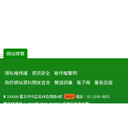
網站導覽
:::
隱私權保護
資訊安全
著作權聲明
政府網站資料開放宣告
雙語詞彙
電子報
署長信箱
100008 臺北市中正區林森南路6號
MAP
電話：02-2395-9825
防疫專線：
1922
或
0800-001922
(全年無休免付費)
聽語障服務免付費傳真：
0800-655955
國外可撥打
+886-800-001922
(自國外撥打回國須自付國際電話費用)
Copyright © 2026 衛生福利部 疾病管制署. All rights reserved.