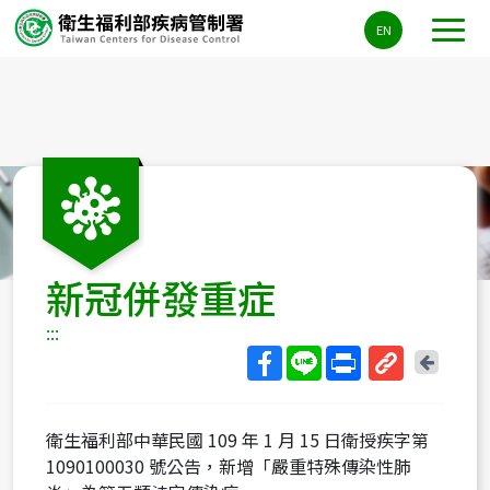
主
EN
要
內
容
區
ALT+C
新冠併發重症
:::
回
上
取
一
得
頁
衛生福利部中華民國 109 年 1 月 15 日衛授疾字第
短
1090100030 號公告，新增「嚴重特殊傳染性肺
網