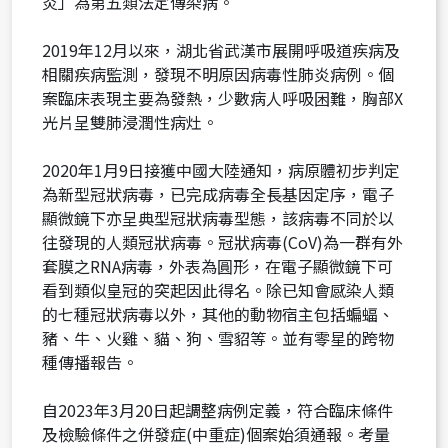
炎」為第五類法定傳染病。
址
2019年12月以來，湖北省武漢市展開呼吸道疾病及
相關疾病監測，發現不明原因病毒性肺炎病例。個
案臨床表現主要為發熱，少數病人呼吸困難，胸部X
光片呈雙肺浸潤性病灶。
2020年1月9日接獲中國大陸通知，病原體初步判定
為新型冠狀病毒，已完成病毒全長基因定序，電子
顯微鏡下亦呈典型冠狀病毒型態，該病毒不同於以
往發現的人類冠狀病毒。冠狀病毒(CoV)為一群有外
套膜之RNA病毒，外表為圓形，在電子顯微鏡下可
看到類似皇冠的突起因此得名。除已知會感染人類
的七種冠狀病毒以外，其他的動物宿主包括蝙蝠、
豬、牛、火雞、貓、狗、雪貂等。並有零星的跨物
種傳播報告。
自2023年3月20日起調整病例定義，符合臨床條件
及檢驗條件之併發症(中重症)個案始須通報。考量