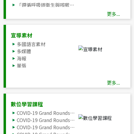
「遵循呼吸道衛生與咳嗽禮節」宣導海報
住宿式長照機構COVID-19強化管制措施
更多...
衛生福利機構(住宿型)因應COVID-19之應變整備作戰計畫建議
因應社區發生COVID-19廣泛流行期間衛生福利機構(住宿型)內出現確定病例之應變處置建議
地方政府因應衛生福利機構、榮譽國民之家及相關服務單位發生COVID-19確定病例之應變整備事項建議
宣導素材
住宿式長照機構因應COVID-19訪客及住民出入管理作業原則
多國語言素材
長照、社福、兒少機構服務對象具COVID-19感染風險時之處置建議
多媒體
長期照護機構服務對象COVID-19疫苗接種後處置建議事項
海報
因應社區發生COVID-19廣泛流行期間產後護理之家出現確定病例之應變處置建議
單張
托嬰中心因應COVID-19防疫管理指引
手冊
兒童及少年安置及教養機構因應COVID-19感染管制措施指引
廣播
更多...
居家式、社區式、巷弄長照站、社區照顧關懷據點及失智據點因應COVID-19(武漢肺炎)防疫作為適用建議
咳嗽禮節
法務部矯正署因應矯正機關發生嚴重特殊傳染性肺炎疫情預防及緊急處理計畫
法務部矯正署所屬矯正機關COVID-19收容人隔離照護指引
數位學習課程
COVID-19 Grand Rounds: 兒童新冠病毒感染併發重症之臨床處置研討會（6/18）
COVID-19 Grand Rounds: 兒童新冠病毒感染併發重症之臨床處置與案例研討會（6/11）
COVID-19 Grand Rounds: 兒童新冠病毒感染併發重症之臨床處置與案例研討會（6/5）