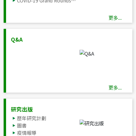
COVID-19 Grand Rounds: 兒童新冠病毒感染警訊症狀與急診處置（5/28）
COVID-19 Grand Rounds: 兒童新冠肺炎併發急性腦炎之臨床處置與案例討論（5/21 PM）
COVID-19 Grand Rounds: 高風險病人COVID-19 口服抗病毒藥物治療與處置研討會（5/21 AM）
更多...
COVID-19 Grand Rounds: COVID-19 產科應變研討會（5/15）
COVID-19 Grand Rounds: COVID-19 Omicron Variant Antiviral Treatment Update（4/30）
COVID-19 Grand Rounds: COVID-19 Omicron Variant臨床處置研討會（4/23）
Q&A
COVID-19疫苗與心血管疾病臨床處置研討會(10/10～12/4)
COVID-19感染管制與防治策略研討會(9/4～11/27)
兒少新冠病毒感染與疫苗接種的臨床處置建議(9/18)
COVID-19疫情期間重症照護的回顧與省思(8/14～9/25)
新冠病毒重症個案臨床處置線上教學病例研討會(7/3～7/31)
新冠病毒重症個案臨床處置研討會(6/5～6/27)
更多...
長期照護機構因應COVID-19個人防護裝備穿脫訓練
長期照護機構因應COVID-19手部衛生實務介紹
長期照護機構因應COVID-19疫情之環境清潔消毒實務
研究出版
COVID-19醫療照護機構感染管制與臨床處置措施
歷年研究計劃
圖書
疫情報導