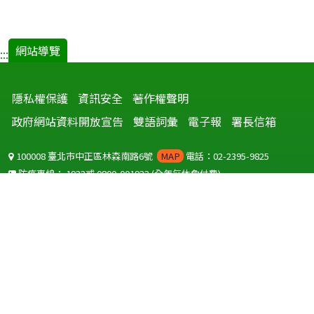
網站導覽
:::
隱私權保護
資訊安全
著作權聲明
政府網站資料開放宣告
雙語詞彙
電子報
署長信箱
100008 臺北市中正區林森南路6號
MAP
電話：02-2395-9825
防疫專線：
1922
或
0800-001922
(全年無休免付費)
聽語障服務免付費傳真：
0800-655955
國外可撥打
+886-800-001922
(自國外撥打回國須自付國際電話費用)
Copyright © 2026 衛生福利部 疾病管制署. All rights reserved.
本網站建議使用 IE10 以上版本瀏覽器及以1920x1080解析度，以獲得最