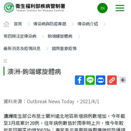
主
EN
要
內
首頁
傳染病與防疫專題
傳染病介紹
容
區
第四類法定傳染病
鉤端螺旋體病
ALT+C
最新消息及疫情訊息
國際重要疫情
:::
澳洲-鉤端螺旋體病
回
上
取
一
得
頁
資料來源：Outbreak News Today
，2021/4/1
短
網
澳洲
衛生部公布昆士蘭州遠北地區新增病例數增加，今年截
址
至3月底累計28例，往年病例數皆於雨季時上升，惟今年較
近年同期平均增加65%；專家表示高風險族群應做好防護措