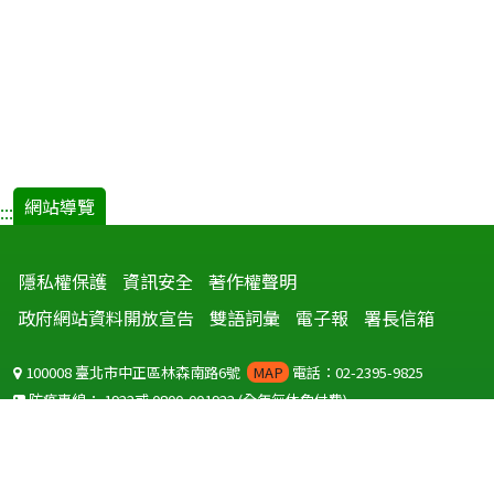
網站導覽
:::
隱私權保護
資訊安全
著作權聲明
政府網站資料開放宣告
雙語詞彙
電子報
署長信箱
100008 臺北市中正區林森南路6號
MAP
電話：02-2395-9825
防疫專線：
1922
或
0800-001922
(全年無休免付費)
聽語障服務免付費傳真：
0800-655955
國外可撥打
+886-800-001922
(自國外撥打回國須自付國際電話費用)
Copyright © 2026 衛生福利部 疾病管制署. All rights reserved.