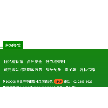
網站導覽
:::
隱私權保護
資訊安全
著作權聲明
政府網站資料開放宣告
雙語詞彙
電子報
署長信箱
100008 臺北市中正區林森南路6號
MAP
電話：02-2395-9825
防疫專線：
1922
或
0800-001922
(全年無休免付費)
聽語障服務免付費傳真：
0800-655955
國外可撥打
+886-800-001922
(自國外撥打回國須自付國際電話費用)
Copyright © 2026 衛生福利部 疾病管制署. All rights reserved.