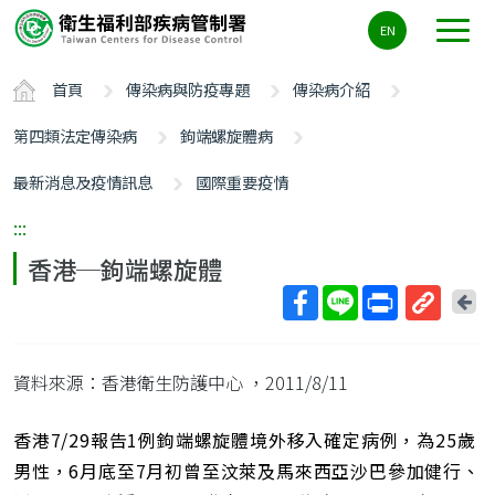
主
EN
要
內
首頁
傳染病與防疫專題
傳染病介紹
容
區
第四類法定傳染病
鉤端螺旋體病
ALT+C
最新消息及疫情訊息
國際重要疫情
:::
香港─鉤端螺旋體
回
上
取
一
得
頁
資料來源：香港衛生防護中心
，2011/8/11
短
網
址
香港7/29報告1例鉤端螺旋體境外移入確定病例，為25歲
男性，6月底至7月初曾至汶萊及馬來西亞沙巴參加健行、