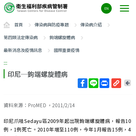
主
EN
要
內
首頁
傳染病與防疫專題
傳染病介紹
容
區
第四類法定傳染病
鉤端螺旋體病
ALT+C
最新消息及疫情訊息
國際重要疫情
:::
印尼─鉤端螺旋體病
回
上
取
一
得
頁
資料來源：ProMED
，2011/2/14
短
網
址
印尼爪哇Sedayu區2009年起出現鉤端螺旋體病，報告10
例，1例死亡。2010年增至110例，今年1月報告15例，4