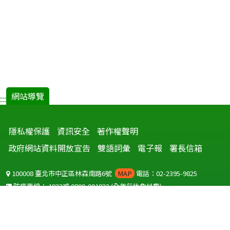
網站導覽
:::
隱私權保護
資訊安全
著作權聲明
政府網站資料開放宣告
雙語詞彙
電子報
署長信箱
100008 臺北市中正區林森南路6號
MAP
電話：02-2395-9825
防疫專線：
1922
或
0800-001922
(全年無休免付費)
聽語障服務免付費傳真：
0800-655955
國外可撥打
+886-800-001922
(自國外撥打回國須自付國際電話費用)
Copyright © 2026 衛生福利部 疾病管制署. All rights reserved.