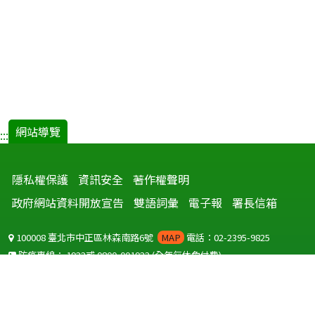
網站導覽
:::
隱私權保護
資訊安全
著作權聲明
政府網站資料開放宣告
雙語詞彙
電子報
署長信箱
100008 臺北市中正區林森南路6號
MAP
電話：02-2395-9825
防疫專線：
1922
或
0800-001922
(全年無休免付費)
聽語障服務免付費傳真：
0800-655955
國外可撥打
+886-800-001922
(自國外撥打回國須自付國際電話費用)
Copyright © 2026 衛生福利部 疾病管制署. All rights reserved.