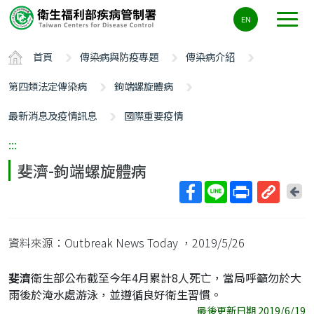
主
EN
要
內
首頁
傳染病與防疫專題
傳染病介紹
容
區
第四類法定傳染病
鉤端螺旋體病
ALT+C
最新消息及疫情訊息
國際重要疫情
:::
斐濟-鉤端螺旋體病
回
上
取
一
得
頁
資料來源：Outbreak News Today
，2019/5/26
短
網
斐濟
衛生部公布截至今年4月累計8人死亡，當局呼籲勿於大
址
雨後於淹水處游泳，並遵循良好衛生習慣。
最後更新日期 2019/6/19