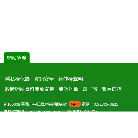
網站導覽
:::
隱私權保護
資訊安全
著作權聲明
政府網站資料開放宣告
雙語詞彙
電子報
署長信箱
100008 臺北市中正區林森南路6號
MAP
電話：02-2395-9825
防疫專線：
1922
或
0800-001922
(全年無休免付費)
聽語障服務免付費傳真：
0800-655955
國外可撥打
+886-800-001922
(自國外撥打回國須自付國際電話費用)
Copyright © 2026 衛生福利部 疾病管制署. All rights reserved.