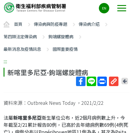
主
EN
要
內
首頁
傳染病與防疫專題
傳染病介紹
容
區
第四類法定傳染病
鉤端螺旋體病
ALT+C
最新消息及疫情訊息
國際重要疫情
:::
新喀里多尼亞-鉤端螺旋體病
回
上
取
一
得
頁
資料來源：Outbreak News Today
，2021/2/22
短
網
法屬
新喀里多尼亞
衛生單位公布，近2個月病例數上升，今
址
年截至2/21累計報告80例，已高於去年總病例數69例(4例死
亡)，病例分布以Ponérihouen地區11例為多，其次為Païta