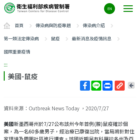
主
EN
要
內
首頁
傳染病與防疫專題
傳染病介紹
容
區
第一類法定傳染病
鼠疫
最新消息及疫情訊息
ALT+C
國際重要疫情
:::
美國-鼠疫
回
上
取
一
得
頁
資料來源：Outbreak News Today
，2020/7/27
短
網
美國
新墨西哥州於7/27公布該州今年首例(腺)鼠疫確診個
址
案，為一名60多歲男子，經治療已康復出院，當局將針對住
家環境及周圍社區進行調查。該國近期另有科羅拉多州及亞