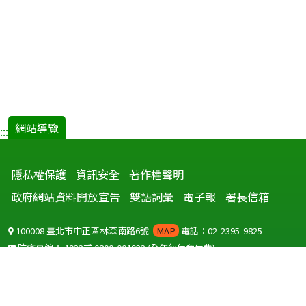
網站導覽
:::
隱私權保護
資訊安全
著作權聲明
政府網站資料開放宣告
雙語詞彙
電子報
署長信箱
100008 臺北市中正區林森南路6號
MAP
電話：02-2395-9825
防疫專線：
1922
或
0800-001922
(全年無休免付費)
聽語障服務免付費傳真：
0800-655955
國外可撥打
+886-800-001922
(自國外撥打回國須自付國際電話費用)
Copyright © 2026 衛生福利部 疾病管制署. All rights reserved.