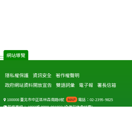
網站導覽
:::
隱私權保護
資訊安全
著作權聲明
政府網站資料開放宣告
雙語詞彙
電子報
署長信箱
100008 臺北市中正區林森南路6號
MAP
電話：02-2395-9825
防疫專線：
1922
或
0800-001922
(全年無休免付費)
聽語障服務免付費傳真：
0800-655955
國外可撥打
+886-800-001922
(自國外撥打回國須自付國際電話費用)
Copyright © 2026 衛生福利部 疾病管制署. All rights reserved.