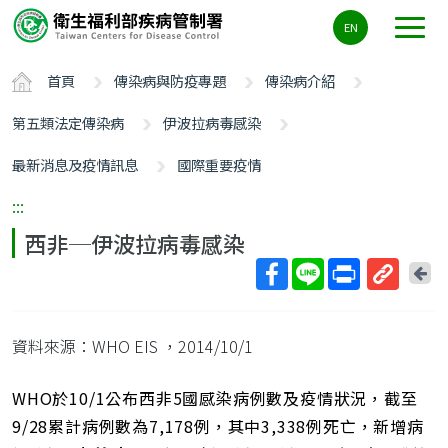
主
EN
要
內
首頁
傳染病與防疫專題
傳染病介紹
容
區
第五類法定傳染病
伊波拉病毒感染
ALT+C
最新消息及疫情訊息
國際重要疫情
:::
西非─伊波拉病毒感染
回
上
取
一
得
頁
資料來源：WHO EIS
，2014/10/1
短
網
址
WHO於10/1公布西非5國感染病例數及疫情狀況，截至
9/28累計病例數為7,178例，其中3,338例死亡，新增病