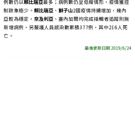
例數仍以
賴比瑞亞
最多；病例數仍呈低報情形，疫情獲控
制跡象極少。
賴比瑞亞
、
獅子山
2國疫情持續增加，幾內
亞較為穩定，
奈及利亞
、塞內加爾均完成接觸者追蹤則無
新增病例，另醫護人員感染數累積377例，其中216人死
亡。
最後更新日期 2019/6/24