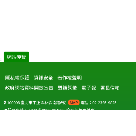
網站導覽
:::
隱私權保護
資訊安全
著作權聲明
政府網站資料開放宣告
雙語詞彙
電子報
署長信箱
100008 臺北市中正區林森南路6號
MAP
電話：02-2395-9825
防疫專線：
1922
或
0800-001922
(全年無休免付費)
聽語障服務免付費傳真：
0800-655955
國外可撥打
+886-800-001922
(自國外撥打回國須自付國際電話費用)
Copyright © 2026 衛生福利部 疾病管制署. All rights reserved.