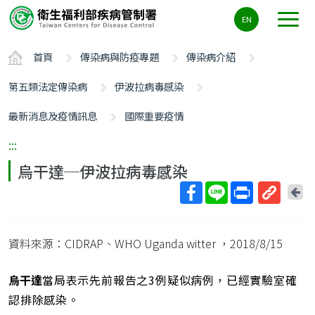
主
EN
要
內
首頁
傳染病與防疫專題
傳染病介紹
容
區
第五類法定傳染病
伊波拉病毒感染
ALT+C
最新消息及疫情訊息
國際重要疫情
:::
烏干達─伊波拉病毒感染
回
上
取
一
得
頁
資料來源：CIDRAP、WHO Uganda witter
，2018/8/15
短
網
址
烏干達
當局表示先前報告之3例疑似病例，已經實驗室確
認排除感染。