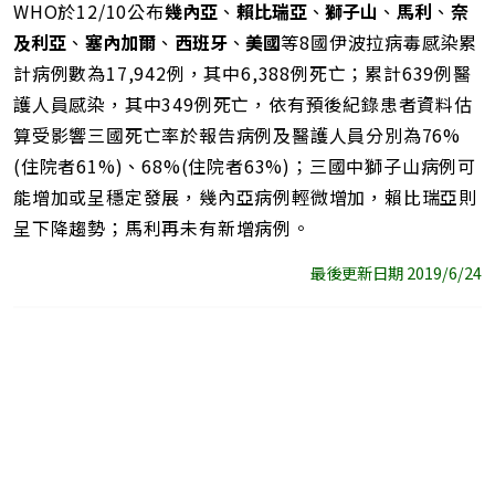
址
WHO於12/10公布
幾內亞
、
賴比瑞亞
、
獅子山
、
馬利
、
奈
及利亞
、
塞內加爾
、
西班牙
、
美國
等8國伊波拉病毒感染累
計病例數為17,942例，其中6,388例死亡；累計639例醫
護人員感染，其中349例死亡，依有預後紀錄患者資料估
算受影響三國死亡率於報告病例及醫護人員分別為76%
(住院者61%)、68%(住院者63%)；三國中獅子山病例可
能增加或呈穩定發展，幾內亞病例輕微增加，賴比瑞亞則
呈下降趨勢；馬利再未有新增病例。
最後更新日期 2019/6/24