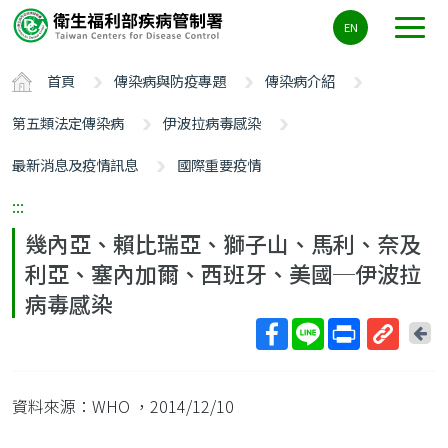
主
EN
要
內
首頁
傳染病與防疫專題
傳染病介紹
容
區
第五類法定傳染病
伊波拉病毒感染
ALT+C
最新消息及疫情訊息
國際重要疫情
:::
幾內亞、賴比瑞亞、獅子山、馬利、奈及
利亞、塞內加爾、西班牙、美國─伊波拉
病毒感染
回
上
取
一
得
頁
資料來源：WHO
，2014/12/10
短
網