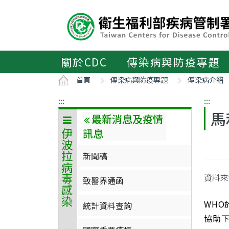
主
要
內
容
區
關於CDC
傳染病與防疫專題
ALT+C
首頁
傳染病與防疫專題
傳染病介紹
:::
:::
馬
最新消息及疫情
訊息
伊波拉病毒感染
新聞稿
資料來
致醫界通函
WHO
統計資料查詢
協助