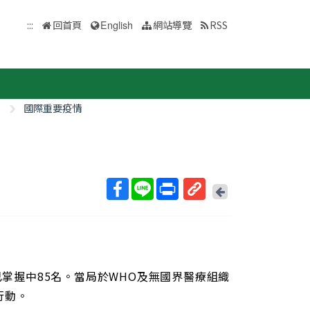
:::
回首頁
English
網站導覽
RSS
國際重要疫情
回
上
取
一
得
頁
短
網
址
已掌握中85名。當局於WHO及無國界醫療組織
行動。