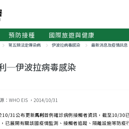
預防接種
國際旅遊與健康
第五類法定傳染病
伊波拉病毒感染
最新消息及疫情訊息
利─伊波拉病毒感染
源：WHO EIS
，2014/10/31
於10/31公布更新
馬利
首例確診病例接觸者資訊，截至10/30
下，已展開有關該國疫情監測、接觸者追蹤、隔離設施等防疫