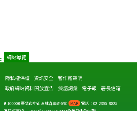
網站導覽
:::
隱私權保護
資訊安全
著作權聲明
政府網站資料開放宣告
雙語詞彙
電子報
署長信箱
100008 臺北市中正區林森南路6號
MAP
電話：02-2395-9825
防疫專線：
1922
或
0800-001922
(全年無休免付費)
聽語障服務免付費傳真：
0800-655955
國外可撥打
+886-800-001922
(自國外撥打回國須自付國際電話費用)
Copyright © 2026 衛生福利部 疾病管制署. All rights reserved.