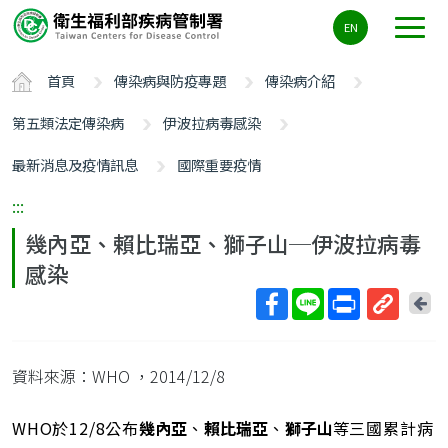
主
EN
要
內
首頁
傳染病與防疫專題
傳染病介紹
容
區
第五類法定傳染病
伊波拉病毒感染
ALT+C
最新消息及疫情訊息
國際重要疫情
:::
幾內亞、賴比瑞亞、獅子山─伊波拉病毒
感染
回
上
取
一
得
頁
資料來源：WHO
，2014/12/8
短
網
址
WHO於12/8公布
幾內亞
、
賴比瑞亞
、
獅子山
等三國累計病