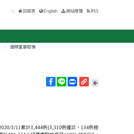
:::
回首頁
English
網站導覽
RSS
國際重要疫情
回
上
取
一
得
頁
短
網
址
0/3/11累計3,444例(3,310例確診，134例極