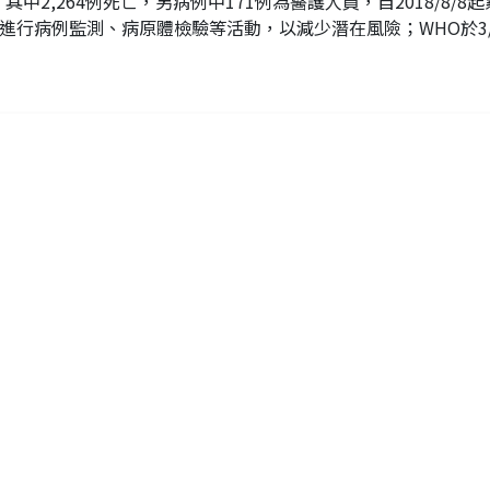
其中2,264例死亡，另病例中171例為醫護人員，自2018/8/8起累計
進行病例監測、病原體檢驗等活動，以減少潛在風險；WHO於3