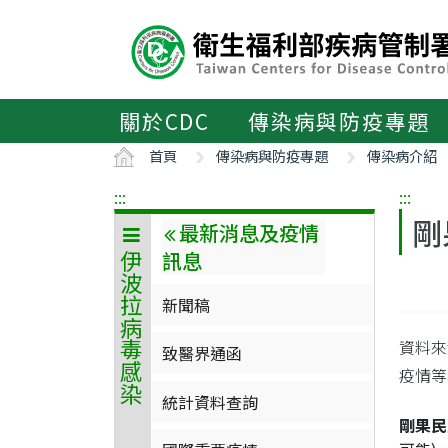
主
要
內
容
區
關於CDC
傳染病與防疫專題
ALT+C
首頁
傳染病與防疫專題
傳染病介紹
:::
:::
剛
最新消息及疫情
訊息
伊波拉病毒感染
新聞稿
資料來源
致醫界通函
疫情等級
統計資料查詢
剛果民