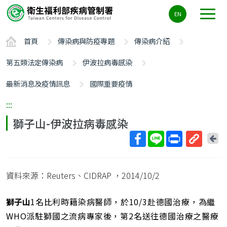
主
EN
要
內
首頁
傳染病與防疫專題
傳染病介紹
容
區
第五類法定傳染病
伊波拉病毒感染
ALT+C
最新消息及疫情訊息
國際重要疫情
:::
獅子山-伊波拉病毒感染
回
上
取
一
得
頁
資料來源：Reuters、CIDRAP
，2014/10/2
短
網
址
獅子山
1名比利時籍染病醫師，於10/3赴德國治療，為繼
WHO派駐獅國之流病專家後，第2名送往德國治療之醫療