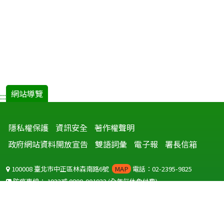
網站導覽
:::
隱私權保護
資訊安全
著作權聲明
政府網站資料開放宣告
雙語詞彙
電子報
署長信箱
100008 臺北市中正區林森南路6號
MAP
電話：02-2395-9825
防疫專線：
1922
或
0800-001922
(全年無休免付費)
聽語障服務免付費傳真：
0800-655955
國外可撥打
+886-800-001922
(自國外撥打回國須自付國際電話費用)
Copyright © 2026 衛生福利部 疾病管制署. All rights reserved.