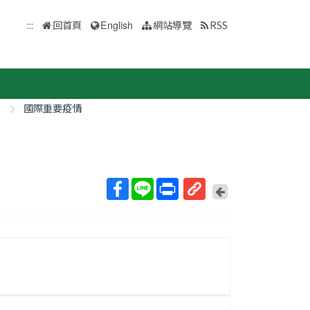
:::
回首頁
English
網站導覽
RSS
國際重要疫情
回
上
取
一
得
頁
短
網
址