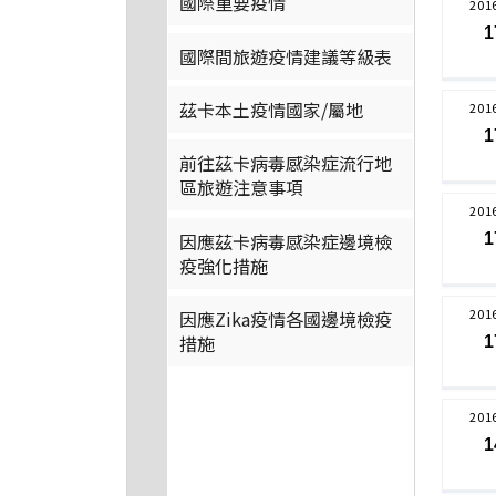
國際重要疫情
201
1
國際間旅遊疫情建議等級表
茲卡本土疫情國家/屬地
201
1
前往茲卡病毒感染症流行地
區旅遊注意事項
201
因應茲卡病毒感染症邊境檢
1
疫強化措施
201
因應Zika疫情各國邊境檢疫
措施
1
201
1