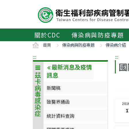
主
要
內
容
區
關於CDC
傳染病與防疫專題
ALT+C
首頁
傳染病與防疫專題
傳染病介紹
:::
:::
國
最新消息及疫情
訊息
茲卡病毒感染症
新聞稿
致醫界通函
201
1
統計資料查詢